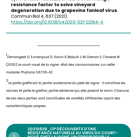
resistance factor to solve vineyard
degeneration due to grapevine fanleaf virus
.
Commun Biol 4, 637 (2021).
https://doi.org/10.1038/s42003-021-02164-4
1
Demangeat G, Esmenjaud D, Voisin R, Bidault J-M, Grenan S, Claverie M
(2005) Le court-noué de la vigne : état des connaissances sur cette
maladie. Phytoma 587:38-42
2
Le porte-greffe est la partie souterraine du pied de vigne : il constitue les
racines et porte le greffon, partie aérienne qui, elle, produit le raisin. Chacune
de ces deux parties sont constituées de variétés différentes ayant des
caractéristiques propres.
20210528_CP DÉCOUVERTE D’UNE
RÉSISTANCE NATURELLE AU VIRUS DU COURT-
NOUÉ CHEZ LA VIGNE, UN ESPOIR POUR LA