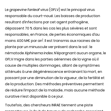
Découverte
d’une
Le
grapevine fanleaf virus
(GFLV) est le principal virus
résistance
naturelle
responsable du court-noué. Les baisses de production
au
resultant d’infections par cet agent pathogène,
virus
du
dépassent 70 % dans les cas les plus sévères et sont
court-
responsables, en France, de pertes économiques d’au
noué
chez
1
moins 400 M€ par an
. Il est transmis
aux racines de la
la
plante par un minuscule ver présent dans le sol : le
vigne
:
nématode
Xiphinema index.
N’épargnant aucun organe, le
un
GFLV migre dans les parties aériennes de la vigne où il
espoir
pour
cause de multiples dommages, allant de symptômes
la
atténués à une dégénérescence entrainant la mort, en
viticulture
passant par une diminution de la vigueur, de la fertilité et
de la production. Des méthodes préventives permettent
de réduire l’impact de la maladie, mais aucune méthode
curative n’est disponible à ce jour.
Toutefois, des chercheurs INRAE tiennent une piste