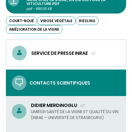
VITICULTURE.PDF
pdf - 890.55 KB
COURT-NOUÉ
VIROSE VÉGÉTALE
RIESLING
AMÉLIORATION DE LA VIGNE
SERVICE DE PRESSE INRAE
(ENVOYER
UN
COURRIEL)
CONTACTS SCIENTIFIQUES
DIDIER MERDINOGLU
(ENVOYER
UMR1131 SANTÉ DE LA VIGNE ET QUALITÉ DU VIN
(INRAE – UNIVERSITÉ DE STRASBOURG)
UN
COURRIEL)