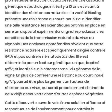
prometteuse, le fruit de travaux de recherche associant
génétique et pathologie, initiés il y a 10 ans et visant à
identifier des résistances naturelles : la variété Riesling
présente une résistance au court-noué. Pour identifier
une telle résistance, les scientifiques ont mis en place
en
serre
un
dispositif expérimental original reproduisant les
conditions de la transmission naturelle du virus au
vignoble
. Des analyses approfondies révèlent que cette
résistance naturelle est spécifiquement dirigée contre le
GFLV et pas contre le nématode
X. index
. Elle est
déterminée par
un
facteur
génétique unique, baptisé
rgflv1,
et localisé sur le chromosome 1 du génome de la
vigne. En plus de conférer une résistance au court-noué,
rgflv1
pourrait être plus largement un facteur de
résistance aux virus, qui serait probablement distinct de
ceux déjà découverts chez d’autres espèces végétales.
Cette découverte ouvre la voie à une solution efficace et
respectueuse de l'environnement pour contrôler la