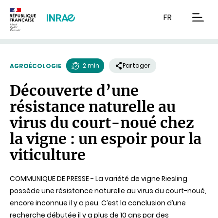
Contenu
Recherche
Navigation
FR
men
2 min
Partager
AGROÉCOLOGIE
Temps
Découverte d’une
de
résistance naturelle au
lecture
virus du court-noué chez
la vigne : un espoir pour la
viticulture
COMMUNIQUE DE PRESSE - La variété de vigne Riesling
possède une résistance naturelle au virus du court-noué,
encore inconnue il y a peu. C’est la conclusion d’une
recherche débutée il y a plus de 10 ans par des