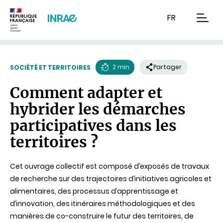
Contenu
Recherche
Navigation
FR
men
2 min
Partager
SOCIÉTÉ ET TERRITOIRES
Temps
Comment adapter et
de
hybrider les démarches
lecture
participatives dans les
territoires ?
Cet ouvrage collectif est composé d’exposés de travaux
de recherche sur des trajectoires d’initiatives agricoles et
alimentaires, des processus d’apprentissage et
d’innovation, des itinéraires méthodologiques et des
manières de co-construire le futur des territoires, de