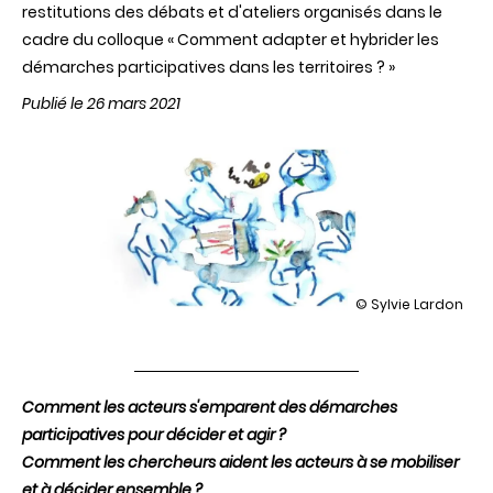
restitutions des débats et d'ateliers organisés dans le
cadre du colloque « Comment adapter et hybrider les
démarches participatives dans les territoires ? »
Publié le 26 mars 2021
illustration
© Sylvie Lardon
Comment
adapter
et
hybrider
les
Comment les acteurs s'emparent des démarches
démarches
participatives pour décider et agir ?
participatives
dans
Comment les chercheurs aident les acteurs à se mobiliser
les
et à décider ensemble ?
territoires