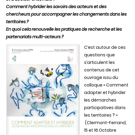
?
Comment hybrider les savoirs des acteurs et des
chercheurs pour accompagner les changements dans les
territoires ?
En quoi cela renouvelle les pratiques de recherche et les
partenariats multi-acteurs ?
C’est autour de ces
questions que
s’articulent les
contenus de cet
ouvrage issu du
colloque « Comment
adapter et hybrider
les démarches
participatives dans
les territoires ? »
(Clermont-Ferrand,
15 et 16 Octobre