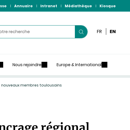
sse
Annuaire
Intranet
Médiathèque
Kiosque
r
FR
EN
Lancer
votre
recherche
Nous rejoindre
Europe & International
de nouveaux membres toulousains
ancrage régional