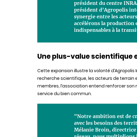
président du centre INRA
président d’Agropolis int
synergie entre les acteur
accélérons la production 
indispensables à la trans
Une plus-value scientifique e
Cette expansion illustre la volonté d’Agropolis
recherche scientifique, les acteurs de terrain 
membres, l’association entend renforcer son r
service du bien commun.
"Notre ambition est de cr
avec les besoins des terri
Mélanie Broin, directrice
réseau, nous multiplions 