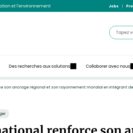
ntation et l'environnement
Jobs
Pre
Recherche
Des recherches aux solutions
Collaborer avec nous
orce son ancrage régional et son rayonnement mondial en intégrant 
ger
national renforce son 