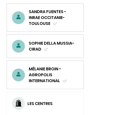
intégrant
de
SANDRA FUENTES -
nouveaux
membres
INRAE OCCITANIE-
toulousains
TOULOUSE
(ENVOYER
UN
COURRIEL)
SOPHIE DELLA MUSSIA-
CIRAD
(ENVOYER
UN
COURRIEL)
MÉLANIE BROIN -
AGROPOLIS
INTERNATIONAL
(ENVOYER
UN
COURRIEL)
LES CENTRES