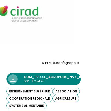
illustration
© INRAE/Cirad/Agropolis
Agropolis
International
renforce
COM_PRESSE_AGROPOLIS_NVX_MEMBRES_200525_
son
pdf - 102.94 KB
ancrage
régional
ENSEIGNEMENT SUPÉRIEUR
ASSOCIATION
et
son
COOPÉRATION RÉGIONALE
AGRICULTURE
rayonnement
mondial
SYSTÈME ALIMENTAIRE
en