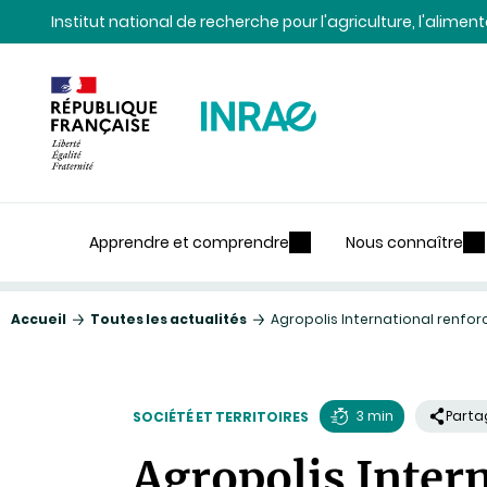
Contenu
Recherche
Navigation
Institut national de recherche pour l'agriculture, l'alime
Apprendre et comprendre
Nous connaître
Accueil
Toutes les actualités
Agropolis International renf
3 min
Parta
SOCIÉTÉ ET TERRITOIRES
Temps
Agropolis Inter
de