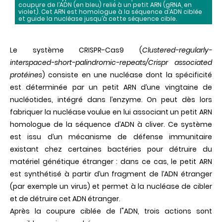
coupure de l’ADN (en bleu) relié à un petit ARN (gRNA, en
violet). Cet ARN est homologue à la séquence d’ADN ciblée
et guide la nucléase jusqu’à cette séquence cible.
Le système
CRISPR
-Cas9 (
Clustered-regularly-
interspaced-short-palindromic-repeats/Crispr associated
protéines
) consiste en une nucléase dont la spécificité
est déterminée par un petit ARN d’une vingtaine de
nucléotides, intégré dans l’enzyme. On peut dès lors
fabriquer la nucléase voulue en lui associant un petit ARN
homologue de la séquence d’ADN à cliver. Ce système
est issu d’un mécanisme de défense immunitaire
existant chez certaines bactéries pour détruire du
matériel génétique étranger : dans ce cas, le petit ARN
est synthétisé à partir d’un fragment de l’ADN étranger
(par exemple un virus) et permet à la nucléase de cibler
et de détruire cet ADN étranger.
Après la coupure ciblée de l"ADN, trois actions sont