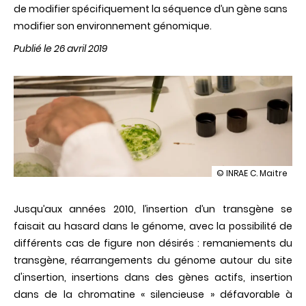
de modifier spécifiquement la séquence d’un gène sans
modifier son environnement génomique.
Publié le 26 avril 2019
illustration
© INRAE C. Maitre
ABC
des
Jusqu’aux années 2010, l’insertion d’un transgène se
techniques
de
faisait au hasard dans le génome, avec la possibilité de
modifications
différents cas de figure non désirés : remaniements du
ciblées
du
transgène, réarrangements du génome autour du site
génome
d'insertion, insertions dans des gènes actifs, insertion
dans de la chromatine « silencieuse » défavorable à