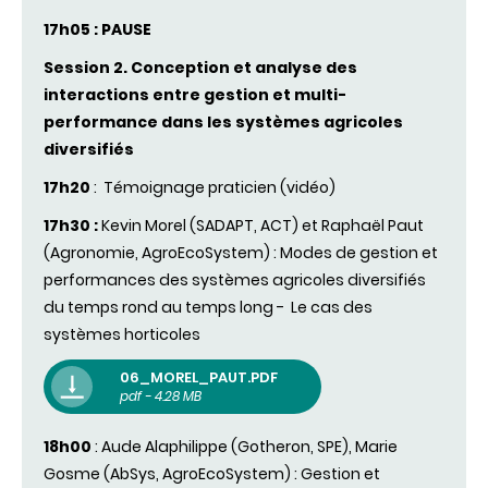
17h05 : PAUSE
Session 2. Conception et analyse
des
interactions
entre
gestion
et multi-
performance
dans
les
systèmes
agricoles
diversifiés
17h20
:
Témoignage
praticien
(
vidéo
)
17h30 :
Kevin Morel (
SADAPT
, ACT) et
Raphaël
Paut
(
Agronomie
,
AgroEcoSystem
) : Modes de
gestion
et
performances
des
systèmes
agricoles
diversifiés
du temps rond au temps long - Le cas
des
systèmes
horticoles
06_MOREL_PAUT.PDF
pdf - 4.28 MB
18h00
: Aude Alaphilippe (Gotheron, SPE), Marie
Gosme (AbSys, AgroEcoSystem) : Gestion et