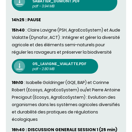
SABATIER_DUMONT.PDF
pdf - 3.94 MB
14h25 : PAUSE
15h40
: Claire Lavigne (PSH, AgroEcoSystem) et Aude
Vialatte (Dynafor, ACT) : Intégrer et gérer la diversité
agricole et des éléments semi-naturels pour
réguler les ravageurs et préserver la biodiversité
05_LAVIGNE_VIALATTE.PDF
pdf - 2.80 MB
16h10
: Isabelle Goldringer (GQE, BAP) et Corinne
Robert (Ecosys, AgroEcoSystem) ou/et Pierre Antoine
Precigout (Ecosys, AgroEcoSystem) : Evolution des
organismes dans les systèmes agricoles diversifiés
et durabilité des pratiques de régulations
écologiques
16h40 : DISCUSSION
GENERALE
SESSION 1 (25 min)