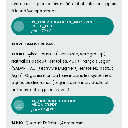
systèmes agricoles diversifiés : obstacles ou appuis
à leur développement
12_LESUR-DUMOULIN_NOZIERES-
PETIT_1.PDF
pdf - 1.79 MB
12h20 : PAUSE REPAS
13h40
: Sylvie Cournut (Territoires, VetagroSup),
Nathalie Hostiou (Territoires, ACT), François Leger
(SADAPT, ACT) et
Sylvie Mugnier (Territoires, Institut
Agro)
: Organisation du travail dans les systèmes
agricoles diversifiés (organisation individuelle et
collective, charge de travail)
13_COURNUT-HOSTIOU-
MUGNIER.PDF
pdf - 312.61 KB
14h10
: Quentin Toffolini (Agronomie,