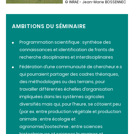
illustration
© INRAE - Jean-Marie BOSSENNEC
Les
systèmes
agricoles
diversifiés
AMBITIONS DU SÉMINAIRE
:
état
des
Programmation scientifique : synthèse des
lieux
et
connaissances et identification de fronts de
perspectives
recherche disciplinaires et interdisciplinaires
de
recherche
Fédération d’une communauté de chercheur.e.s
qui pourraient partager des cadres théoriques,
des méthodologies ou des terrains, pour
travailler différentes échelles d’organisation
impliquées dans les systèmes agricoles
diversifiés mais qui, pour l’heure, se côtoient peu
(par ex. entre production végétale et production
animale ; entre écologie et
agronomie/zootechnie ; entre sciences
biotechniques et sciences humaines et