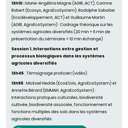
13h10 :
Marie-Angélina Magne (AGIR, ACT), Corinne
Robert (Ecosys, AgroEcoSystem), Rodolphe Sabatier
(Ecodéveloppement, ACT) et Guillaume Martin
(AGIR, AgroEcoSystem) : Cadrage théorique sur les
systèmes agricoles diversifiés
(20 min + 5 min de
présentation du séminaire + 10 min échange)
Session 1. Interactions
entre
gestion
et
processus
biologiques
dans
les
systèmes
agricoles
diversifiés
13h45
:
Témoignage
praticien
(
vidéo
)
13h55
:
Mickael
Hedde
(Eco&Sols,
AgroEcoSystem
) et
Annette Bérard (
EMMAH
,
AgroEcoSystem
) :
Interactions pratiques
culturales
,
biodiversité
cultivée
,
biodiversité
associée
,
fonctionnement
et
fonctions
multiples
des
sols
dans
les
systèmes
agricoles
diversifiés