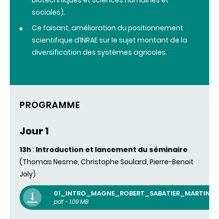
sociales).
Ce faisant, amélioration du positionnement
scientifique d’INRAE sur le sujet montant de la
diversification des systèmes agricoles.
PROGRAMME
Jour 1
13h
:
Introduction et
lancement
du
séminaire
(Thomas
Nesme
,
Christophe
Soulard
,
Pierre-Benoit
Joly
)
01_INTRO_MAGNE_ROBERT_SABATIER_MARTIN.P
pdf - 1.09 MB