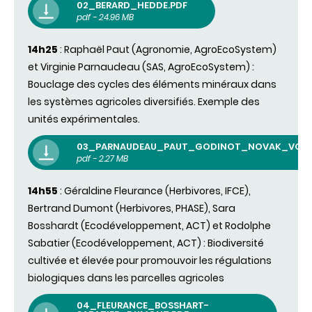
02_BERARD_HEDDE.PDF
pdf - 24.96 MB
14h25
: Raphaël Paut (Agronomie, AgroEcoSystem)
et Virginie Parnaudeau (SAS, AgroEcoSystem) :
Bouclage des cycles des éléments minéraux dans
les systèmes agricoles diversifiés. Exemple des
unités expérimentales.
03_PARNAUDEAU_PAUT_GODINOT_NOVAK_VOISI
pdf - 2.27 MB
14h55
: Géraldine Fleurance (Herbivores, IFCE),
Bertrand Dumont (Herbivores, PHASE),
Sara
Bosshardt (Ecodéveloppement, ACT) et Rodolphe
Sabatier (Ecodéveloppement, ACT) : Biodiversité
cultivée et élevée pour promouvoir les régulations
biologiques dans les parcelles agricoles
04_FLEURANCE_BOSSHART-