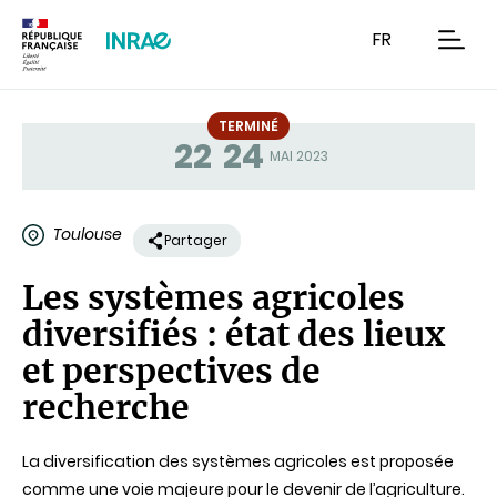
Contenu
Recherche
Navigation
FR
men
TERMINÉ
22
24
Statut
MAI 2023
Toulouse
Partager
Les systèmes agricoles
diversifiés : état des lieux
et perspectives de
recherche
La diversification des systèmes agricoles est proposée
comme une voie majeure pour le devenir de l’agriculture.