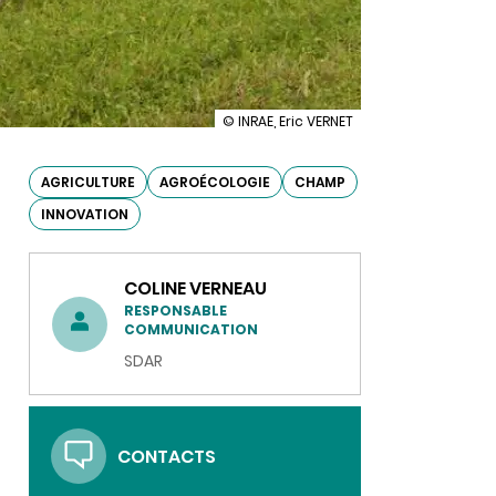
illustration
© INRAE, Eric VERNET
Les
journées
Méca-
AGRICULTURE
AGROÉCOLOGIE
CHAMP
Culturales
INNOVATION
2025
COLINE VERNEAU
RESPONSABLE
COMMUNICATION
SDAR
CONTACTS