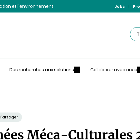
ntation et l'environnement
Jobs
Pre
Rec
Des recherches aux solutions
Collaborer avec nous
Partager
nées Méca-Culturales 