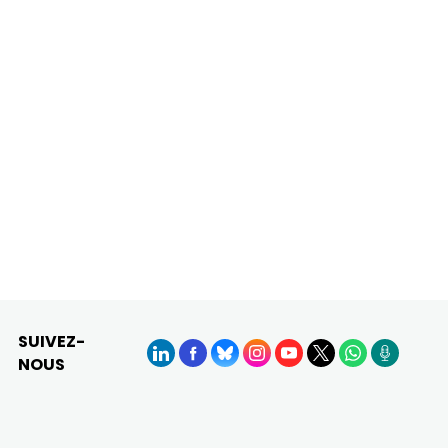
SUIVEZ-
NOUS
LinkedIn
Facebook
BlueSky
Instagram
YouTube
X
WhatsApp
Podcasts