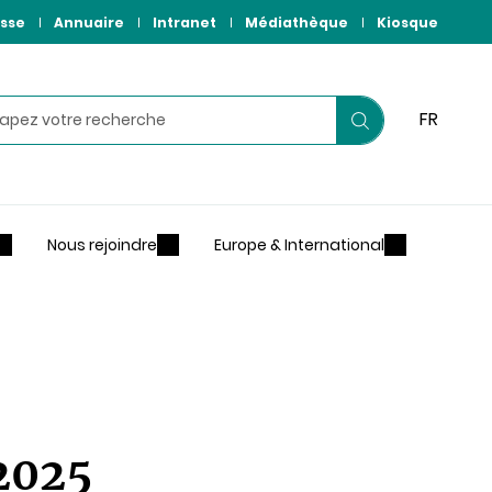
sse
Annuaire
Intranet
Médiathèque
Kiosque
hercher
FR
Lancer
votre
recherche
Nous rejoindre
Europe & International
2025