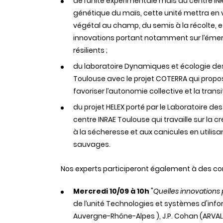
de l’unité expérimentale maïs du centre IN
génétique du maïs, cette unité mettra en 
végétal au champ, du semis à la récolte, e
innovations portant notamment sur l’éme
résilients ;
du laboratoire Dynamiques et écologie de
Toulouse avec le projet COTERRA qui propose
favoriser l’autonomie collective et la trans
du projet HELEX porté par le Laboratoire d
centre INRAE Toulouse qui travaille sur la c
à la sécheresse et aux canicules en utilis
sauvages.
Nos experts participeront également à des co
Mercredi 10/09
à 10h
"
Quelles innovations
de l’unité Technologies et systèmes d'inf
Auvergne-Rhône-Alpes ), J.P. Cohan (ARVALIS)