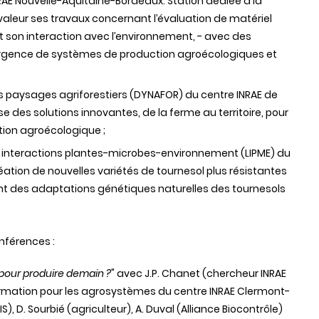
RAE Nouvelle-Aquitaine-Bordeaux. Station dédiée à la
valeur ses travaux concernant l’évaluation de matériel
t son interaction avec l’environnement, - avec des
rgence de systèmes de production agroécologiques et
s paysages agriforestiers (DYNAFOR) du centre INRAE de
 des solutions innovantes, de la ferme au territoire, pour
ition agroécologique ;
es interactions plantes-microbes-environnement (LIPME) du
réation de nouvelles variétés de tournesol plus résistantes
ant des adaptations génétiques naturelles des tournesols
nférences :
 pour produire demain ?
" avec J.P. Chanet (chercheur INRAE
ormation pour les agrosystèmes du centre INRAE Clermont-
, D. Sourbié (agriculteur), A. Duval (Alliance Biocontrôle)