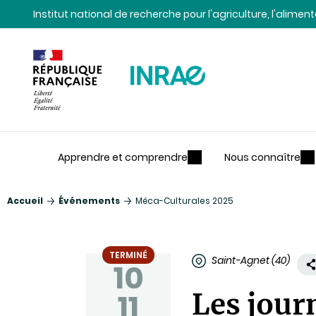
Contenu
Recherche
Navigation
Institut national de recherche pour l'agriculture, l'alime
Apprendre et comprendre
Nous connaître
Accueil
Événements
Méca-Culturales 2025
TERMINÉ
Saint-Agnet (40)
10
11
Les jour