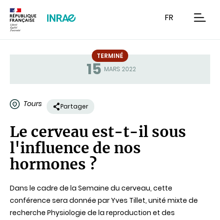
Contenu
Recherche
Navigation
FR
men
TERMINÉ
15
Statut
MARS 2022
Tours
Partager
Le cerveau est-t-il sous
l'influence de nos
hormones ?
Dans le cadre de la Semaine du cerveau, cette
conférence sera donnée par Yves Tillet, unité mixte de
recherche Physiologie de la reproduction et des