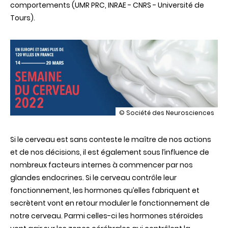
comportements (UMR PRC, INRAE - CNRS - Université de
Tours).
illustration
© Société des Neurosciences
Le
cerveau
Si le cerveau est sans conteste le maître de nos actions
est-
t-
et de nos décisions, il est également sous l’influence de
il
nombreux facteurs internes à commencer par nos
sous
l'influence
glandes endocrines. Si le cerveau contrôle leur
de
fonctionnement, les hormones qu’elles fabriquent et
nos
hormones
secrètent vont en retour moduler le fonctionnement de
?
notre cerveau. Parmi celles-ci les hormones stéroïdes