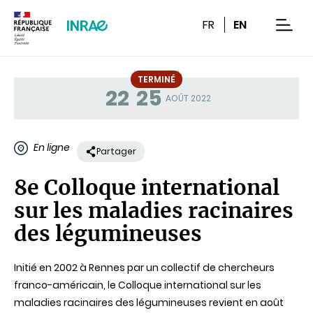
Contenu
Recherche
Navigation
FR
EN
men
TERMINÉ
22
25
Statut
AOÛT 2022
En ligne
Partager
8e Colloque international
sur les maladies racinaires
des légumineuses
Initié en 2002 à Rennes par un collectif de chercheurs
franco-américain, le Colloque international sur les
maladies racinaires des légumineuses revient en août