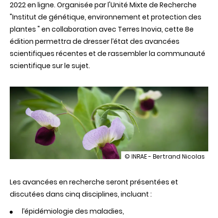
2022 en ligne. Organisée par l'Unité Mixte de Recherche
"Institut de génétique, environnement et protection des
plantes " en collaboration avec Terres Inovia, cette 8e
édition permettra de dresser l’état des avancées
scientifiques récentes et de rassembler la communauté
scientifique sur le sujet.
illustration
© INRAE - Bertrand Nicolas
8e
Colloque
Les avancées en recherche seront présentées et
international
sur
discutées dans cinq disciplines, incluant :
les
maladies
l’épidémiologie des maladies,
racinaires