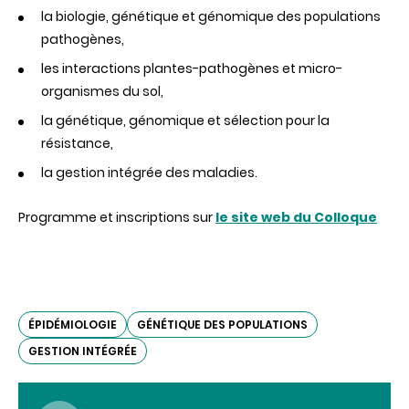
des
la biologie, génétique et génomique des populations
légumineuses
pathogènes,
les interactions plantes-pathogènes et micro-
organismes du sol,
la génétique, génomique et sélection pour la
résistance,
la gestion intégrée des maladies.
Programme et inscriptions sur
le site web du Colloque
ÉPIDÉMIOLOGIE
GÉNÉTIQUE DES POPULATIONS
GESTION INTÉGRÉE