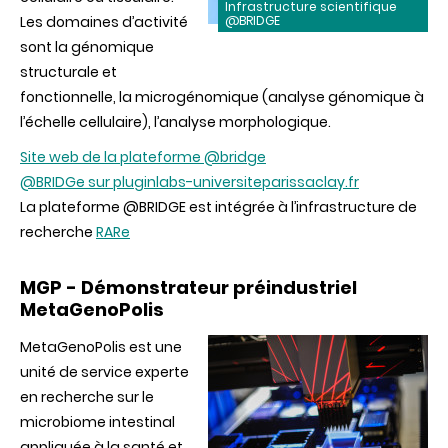
Infrastructure scientifique
Les domaines d’activité
@BRIDGE
sont la génomique
structurale et
fonctionnelle, la microgénomique (analyse génomique à
l’échelle cellulaire), l’analyse morphologique.
Site web de la plateforme @bridge
@BRIDGe sur pluginlabs-universiteparissaclay.fr
La plateforme @BRIDGE est intégrée à l’infrastructure de
recherche
RARe
MGP - Démonstrateur préindustriel
MetaGenoPolis
MetaGenoPolis est une
unité de service experte
en recherche sur le
microbiome intestinal
appliquée à la santé et