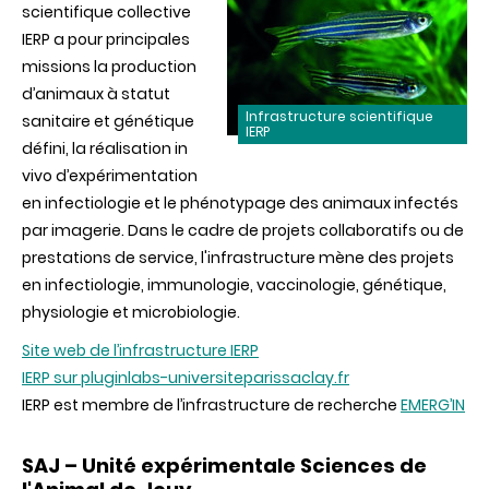
scientifique collective
IERP a pour principales
missions la production
d’animaux à statut
Infrastructure scientifique
sanitaire et génétique
IERP
défini, la réalisation in
vivo d’expérimentation
en infectiologie et le phénotypage des animaux infectés
par imagerie. Dans le cadre de projets collaboratifs ou de
prestations de service, l'infrastructure mène des projets
en infectiologie, immunologie, vaccinologie, génétique,
physiologie et microbiologie.
Site web de l’infrastructure IERP
IERP sur pluginlabs-universiteparissaclay.fr
IERP est membre de l’infrastructure de recherche
EMERG’IN
SAJ – Unité expérimentale Sciences de