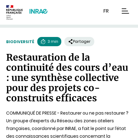
Contenu
Recherche
Navigation
FR
men
3 min
Partager
BIODIVERSITÉ
Temps
Restauration de la
de
continuité des cours d’eau
lecture
: une synthèse collective
pour des projets co-
construits efficaces
COMMUNIQUÉ DE PRESSE - Restaurer ou ne pas restaurer ?
Un groupe d’experts du Réseau des zones ateliers
françaises, coordonné par INRAE, a fait le point sur l’état
des connaissances scientifiques concernant la