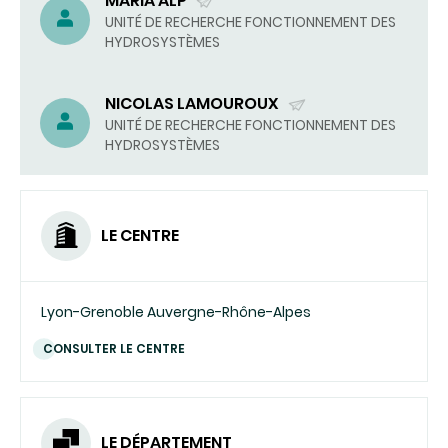
MARIA ALP
(ENVOYER
UNITÉ DE RECHERCHE FONCTIONNEMENT DES
HYDROSYSTÈMES
UN
COURRIEL)
NICOLAS LAMOUROUX
(ENVOYER
UNITÉ DE RECHERCHE FONCTIONNEMENT DES
HYDROSYSTÈMES
UN
COURRIEL)
LE CENTRE
Lyon-Grenoble Auvergne-Rhône-Alpes
CONSULTER LE CENTRE
LE DÉPARTEMENT