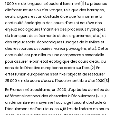
continuité
1 000 km de longueur s’écoulent librement
[1]
. La présence
des
d’infrastructures ou d’ouvrages, tels que des barrages,
cours
d’eau
seuils, digues, est un obstacle à ce que l’on nomme la
:
continuité écologique des cours d’eau et soulève des
une
synthèse
enjeux écologiques (maintien des processus hydriques,
collective
du transport des sédiments et des organismes, etc.) et
pour
des
des enjeux socio-économiques (usages de la rivière et
projets
des ressources associées, valeur paysagère, etc.). Cette
co-
construits
continuité est par ailleurs, une composante essentielle
efficaces
pour assurer le bon état écologique des cours d’eau, au
sens de la Directive européenne cadre sur l’eau
[2]
. En
effet l’Union européenne s’est fixé l’objectif de restaurer
25 000 km de cours d’eau à l’écoulement libre d’ici 2030
[3]
.
En France métropolitaine, en 2023, d’après les données du
Référentiel national des obstacles à l'écoulement (ROE),
on dénombre en moyenne 1 ouvrage faisant obstacle à
l'écoulement de l’eau tous les 4,16 km de linéaire de cours