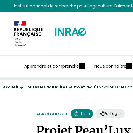
Contenu
Recherche
Navigation
Institut national de recherche pour l'agriculture, l'alime
Apprendre et comprendre
Nous connaître
Accueil
Toutes les actualités
Projet Peau’Lux : valoriser les c
1 min
Partager
AGROÉCOLOGIE
Temps
Projet Peau’Lux 
de