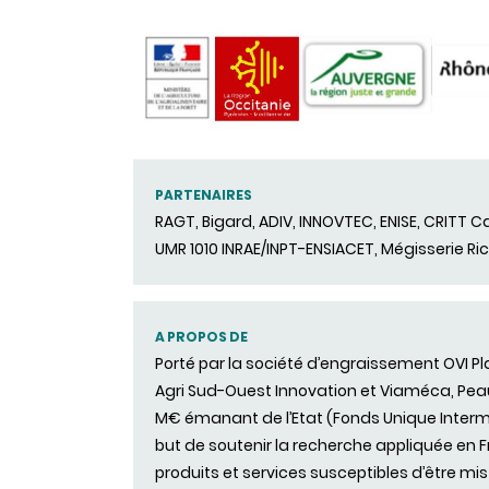
PARTENAIRES
RAGT, Bigard, ADIV, INNOVTEC, ENISE, CRITT Ca
UMR 1010 INRAE/INPT-ENSIACET, Mégisserie Ri
A PROPOS DE
Porté par la société d’engraissement OVI Pla
Agri Sud-Ouest Innovation et Viaméca, Peau
M€ émanant de l’Etat (Fonds Unique Interminis
but de soutenir la recherche appliquée e
produits et services susceptibles d’être mi