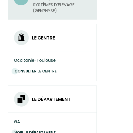
SYSTÈMES D'ELEVAGE
UN
(GENPHYSE)
COURRIEL)
LE CENTRE
Occitanie-Toulouse
CONSULTER LE CENTRE
LE DÉPARTEMENT
GA
VOIR LE DÉPARTEMENT