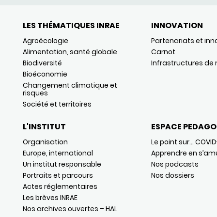
LES THÉMATIQUES INRAE
INNOVATION
Agroécologie
Partenariats et inn
Alimentation, santé globale
Carnot
Biodiversité
Infrastructures de
Bioéconomie
Changement climatique et
risques
Société et territoires
L'INSTITUT
ESPACE PEDAGO
Organisation
Le point sur… COVID
Europe, international
Apprendre en s’am
Un institut responsable
Nos podcasts
Portraits et parcours
Nos dossiers
Actes réglementaires
Les brèves INRAE
Nos archives ouvertes – HAL