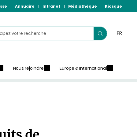
sse
Annuaire
Intranet
Médiathèque
Kiosque
hercher
FR
Lancer
votre
recherche
Nous rejoindre
Europe & International
uits de