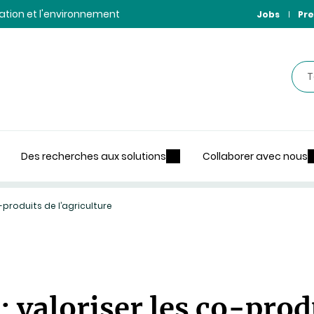
ntation et l'environnement
Jobs
Pre
Rec
Des recherches aux solutions
Collaborer avec nous
o-produits de l’agriculture
: valoriser les co-prod