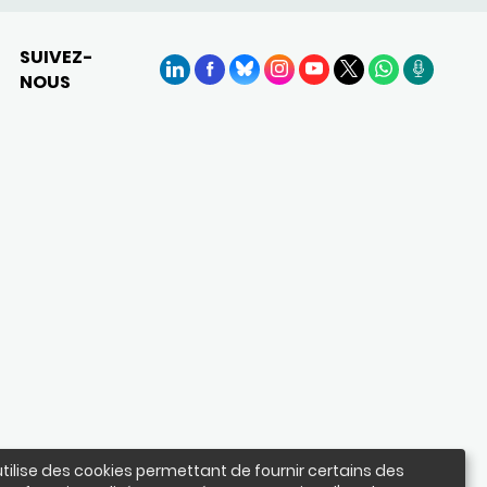
SUIVEZ-
NOUS
LinkedIn
Facebook
BlueSky
Instagram
YouTube
X
WhatsApp
Podcasts
utilise des cookies permettant de fournir certains des