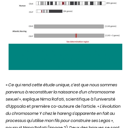
Image 1. Comparaison des chromosomes X et Y chez
l’humain et le hareng. Le chromosome Y âgé de l’humain est
petit et contient peu de gènes. Le chromosome Y jeune du
hareng conserve tous les gènes présents dans le
chromosome X et présente trois gènes supplémentaires
dans la région de détermination du sexe.
«
Ce qui rend cette étude unique, c’est que nous sommes
parvenus à reconstituer la naissance d’un chromosome
sexuel
», explique Nima Rafati, scientifique à l’université
d’Uppsala et première co-auteure de l’article. «
L’évolution
du chromosome Y chez le hareng s’apparente en fait au
processus qu’utilise mon fils pour construire ses Legos
»,
poursuit Nima Rafati (Image 2). Deux des briques se sont