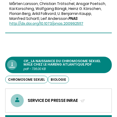
Mårten Larsson, Christian Trötschel, Ansgar Poetsch,
Kai Korsching, Wolfgang Bönigk, Heinz G. Körschen,
Florian Berg, Arild Folkvord, U. Benjamin Kaupp,
Manfred Schartl, Leif Andersson
PNAS
http://dx.doi.org/10.1073/pnas.2009925117
CP_LA NAISSANCE DU CHROMOSOME SEXUEL
MÂLE CHEZ LE HARENG ATLANTIQUE.PDF
pdf - 736.00 KB
CHROMOSOME SEXUEL
BIOLOGIE
SERVICE DE PRESSE INRAE
(ENVOYER
UN