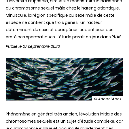
l’université d’Uppsala, a réussi à reconstruire la naissance
du chromosome sexuel mâle chez le hareng atlantique.
Minuscule, la région spécifique au sexe mâle de cette
espèce ne contient que trois gènes : un facteur
déterminant du sexe et deux gènes codant pour des
protéines spermatiques. L’étude paraît ce jour dans PNAS.
Publié le 07 septembre 2020
illustration
© AdobeStock
La
naissance
Phénomène en général très ancien, l’évolution initiale des
du
chromosome
chromosomes sexuels est un sujet d’étude complexe, car
sexuel
le chromosome évolue et accumule rapidement des
mâle