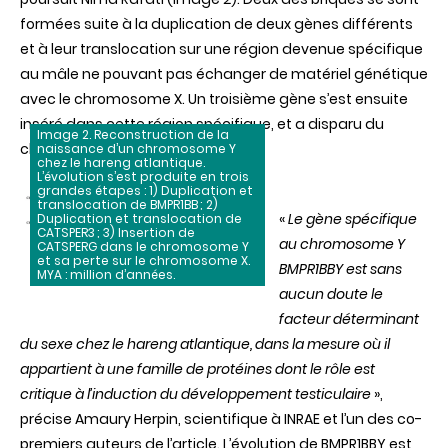
formées suite à la duplication de deux gènes différents
et à leur translocation sur une région devenue spécifique
au mâle ne pouvant pas échanger de matériel génétique
avec le chromosome X. Un troisième gène s’est ensuite
inséré dans cette région spécifique, et a disparu du
Image 2. Reconstruction de la
chromosome X.
naissance d’un chromosome Y
chez le hareng atlantique.
L’évolution s’est produite en trois
grandes étapes : 1) Duplication et
translocation de BMPR1BB ; 2)
«
Le gène spécifique
Duplication et translocation de
CATSPER3 ; 3) Insertion de
au chromosome Y
CATSPERG dans le chromosome Y
et sa perte sur le chromosome X.
BMPR1BBY est sans
MYA : million d’années.
aucun doute le
facteur déterminant
du sexe chez le hareng atlantique, dans la mesure où il
appartient à une famille de protéines dont le rôle est
critique à l’induction du développement testiculaire
»,
précise Amaury Herpin, scientifique à INRAE et l’un des co-
premiers auteurs de l’article. L’évolution de BMPR1BBY est