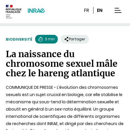
Contenu
Recherche
Navigation
FR
EN
men
3 min
Partager
BIODIVERSITÉ
Temps
La naissance du
de
chromosome sexuel mâle
lecture
chez le hareng atlantique
COMMUNIQUE DE PRESSE - L’évolution des chromosomes
sexuels est un sujet crucial en biologie, car elle stabilise le
mécanisme qui sous-tend la détermination sexuelle et
aboutit en général à un sex-ratio équilibré. Un groupe
international de scientifiques de différents organismes
de recherches dont INRAE, et dirigé par des chercheurs de