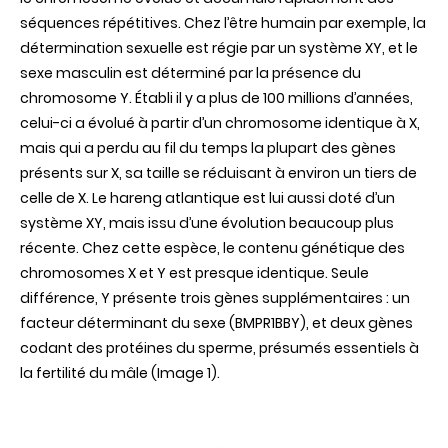
chez
séquences répétitives. Chez l’être humain par exemple, la
le
détermination sexuelle est régie par un système XY, et le
hareng
atlantique
sexe masculin est déterminé par la présence du
chromosome Y. Établi il y a plus de 100 millions d’années,
celui-ci a évolué à partir d’un chromosome identique à X,
mais qui a perdu au fil du temps la plupart des gènes
présents sur X, sa taille se réduisant à environ un tiers de
celle de X. Le hareng atlantique est lui aussi doté d’un
système XY, mais issu d’une évolution beaucoup plus
récente. Chez cette espèce, le contenu génétique des
chromosomes X et Y est presque identique. Seule
différence, Y présente trois gènes supplémentaires : un
facteur déterminant du sexe (BMPR1BBY), et deux gènes
codant des protéines du sperme, présumés essentiels à
la fertilité du mâle (Image 1).