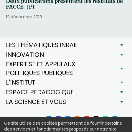
Deux publications présentent les résultats de
FACCE-JPI
12 décembre 2019
LES THÉMATIQUES INRAE
INNOVATION
EXPERTISE ET APPUI AUX
POLITIQUES PUBLIQUES
L'INSTITUT
ESPACE PEDAGOGIQUE
LA SCIENCE ET VOUS
SUIVEZ-NOUS
Ce site utilise des cookies permettant de fournir certains
LinkedIn
Facebook
BlueSky
Instagram
YouTube
X
WhatsApp
Podcast
des services et fonctionnalités proposés sur notre site,