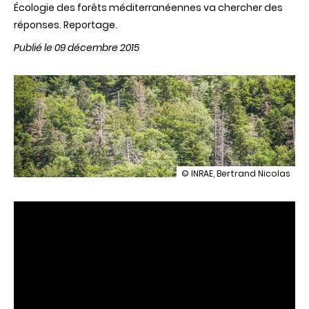
Écologie des forêts méditerranéennes va chercher des
réponses. Reportage.
Publié le 09 décembre 2015
illustration
© INRAE, Bertrand Nicolas
Le
Mont
Ventoux,
labo
à
ciel
ouvert
pour
l’adaptation
des
forêts