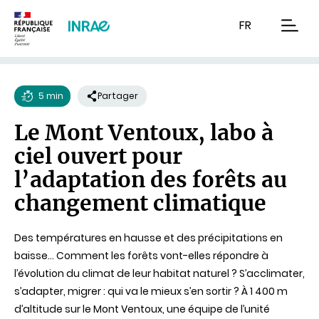
Contenu
Recherche
Navigation
FR
men
5 min
Partager
Temps
Le Mont Ventoux, labo à
de
ciel ouvert pour
lecture
l’adaptation des forêts au
changement climatique
Des températures en hausse et des précipitations en
baisse... Comment les forêts vont-elles répondre à
l’évolution du climat de leur habitat naturel ? S’acclimater,
s’adapter, migrer : qui va le mieux s’en sortir ? À 1 400 m
d’altitude sur le Mont Ventoux, une équipe de l’unité