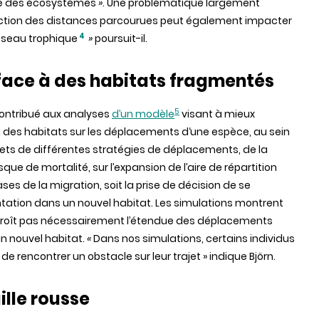
sité des écosystèmes
»
. Une problématique largement
ction des distances parcourues peut également impacter
4
réseau trophique
»
poursuit-il.
face à des habitats fragmentés
5
 contribué aux analyses
d’un modèle
visant à mieux
des habitats sur les déplacements d‘une espèce, au sein
effets de différentes stratégies de déplacements, de la
isque de mortalité, sur l’expansion de l’aire de répartition
ases de la migration, soit la prise de décision de se
tation dans un nouvel habitat. Les simulations montrent
croît pas nécessairement l’étendue des déplacements
un nouvel habitat.
«
Dans nos simulations, certains individus
 rencontrer un obstacle sur leur trajet » indique
Björn.
ille rousse