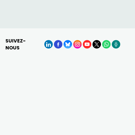
SUIVEZ-
NOUS
LinkedIn
Facebook
BlueSky
Instagram
YouTube
X
WhatsApp
Podcasts