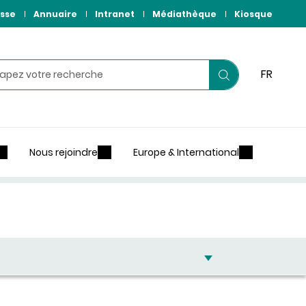
sse
Annuaire
Intranet
Médiathèque
Kiosque
hercher
FR
Lancer
votre
recherche
Nous rejoindre
Europe & International