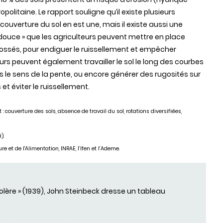
litaine. Le rapport souligne qu’il existe plusieurs
 couverture du sol en est une, mais il existe aussi une
douce » que les agriculteurs peuvent mettre en place
 fossés, pour endiguer le ruissellement et empêcher
lteurs peuvent également travailler le sol le long des courbes
ns le sens de la pente, ou encore générer des rugosités sur
et éviter le ruissellement.
: couverture des sols, absence de travail du sol, rotations diversifiées,
).
e et de l'Alimentation, INRAE, l’Ifen et l’Ademe.
colère » (1939), John Steinbeck dresse un tableau