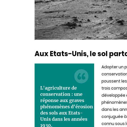
Aux Etats-Unis, le sol part
Adopter un po
conservation
poussent les
L'agriculture de
trois composa
conservation : une
développée e
réponse aux graves
phénomènes d
phénomènes d'érosion
dans les ann
des sols aux Etats-
conjuguée à
Unis dans les années
connu sous l
1930.