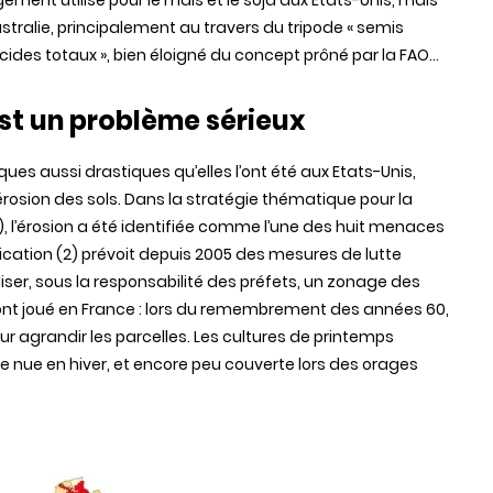
gement utilisé pour le maïs et le soja aux Etats-Unis, mais
stralie, principalement au travers du tripode « semis
icides totaux », bien éloigné du concept prôné par la FAO…
 est un problème sérieux
iques
aussi
drastiques
qu’elles
l’ont
été
aux
Etats-Unis
,
’érosion
des
sols
.
Dans
la
stratégie
thématique
pour la
),
l’érosion
a
été
identifiée
comme
l’une
des
huit
menaces
ication
(2)
prévoit
depuis
2005
des
mesures
de
lutte
iser
, sous la
responsabilité
des
préfets
, un
zonage
des
ont
joué
en France :
lors
du
remembrement
des
années
60,
ur
agrandir
les
parcelles
. Les cultures de
printemps
re
nue
en
hiver
, et encore
peu
couverte
lors
des
orages