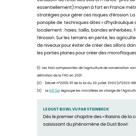
essentiellement) moyen à fort en France métropo
stratégies pour gérer ces risques d’érosion. La
panoplie de techniques dites « d’hydraulique 
localement : haies, taillis, bandes enherbées,
l’érosion. Sur les terrains en pente, les agricu
de niveaux pour éviter de créer des sillons da
les parties planes pour créer des microflaques 
(1) Les trois composantes de l’agriculture de conservation sont 
définition de la FAO en 2001 .
(2) Décret n°2005-117 de la loi du 30 juillet 2003 (n°2003-699
(3) Le
GIS Sol
regroupe les ministères en charge de l’Agricultur
LE DUST BOWL VU PAR STEINBECK
Dès le premier chapitre des « Raisins de la 
saisissant du phénomène de Dust Bowl :