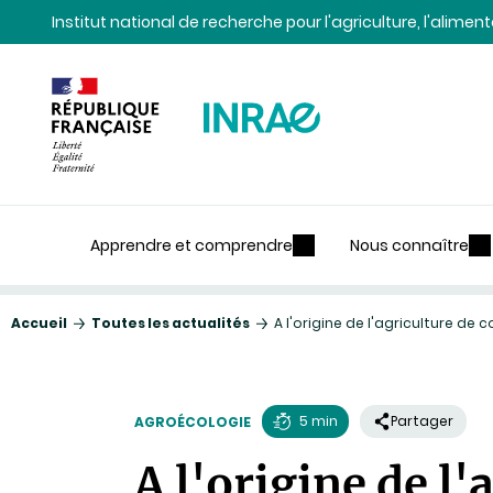
Contenu
Recherche
Navigation
Institut national de recherche pour l'agriculture, l'alime
Apprendre et comprendre
Nous connaître
Accueil
Toutes les actualités
A l'origine de l'agriculture de
5 min
Partager
AGROÉCOLOGIE
Temps
A l'origine de l'
de