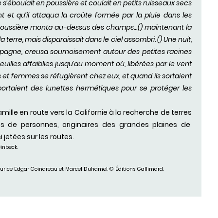
e s’éboulait en poussière et coulait en petits ruisseaux secs
lent et qu’il attaqua la croûte formée par la pluie dans les
a poussière monta au-dessus des champs…() maintenant la
a terre, mais disparaissait dans le ciel assombri. () Une nuit,
mpagne, creusa sournoisement autour des petites racines
euilles affaiblies jusqu’au moment où, libérées par le vent
s et femmes se réfugièrent chez eux, et quand ils sortaient
portaient des lunettes hermétiques pour se protéger les
mille en route vers la Californie à la recherche de terres
ions de personnes, originaires des grandes plaines de
 jetées sur les routes.
inbeck.
 Maurice Edgar Coindreau et Marcel Duhamel. © Éditions Gallimard.