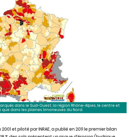
arqués dans le Sud-Ouest, la région Rhône-Alpes, le centre et
si que dans les plaines limoneuses du Nord.
001 et piloté par INRAE, a publié en 2011 le premier bilan
e 18 % des sols présentent un risque d’érosion (hydrique