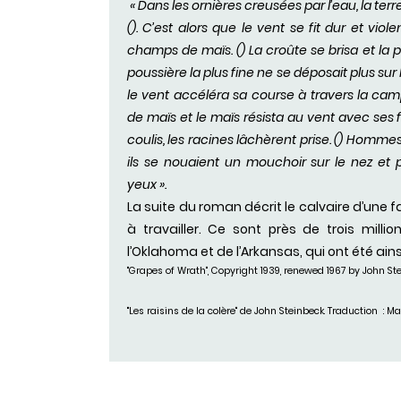
« Dans les ornières creusées par l’eau, la terr
(). C’est alors que le vent se fit dur et vio
champs de maïs. () La croûte se brisa et l
poussière la plus fine ne se déposait plus sur l
le vent accéléra sa course à travers la ca
de maïs et le maïs résista au vent avec ses f
coulis, les racines lâchèrent prise. () Homme
ils se nouaient un mouchoir sur le nez et 
yeux ».
La suite du roman décrit le calvaire d’une fa
à travailler. Ce sont près de trois mill
l’Oklahoma et de l’Arkansas, qui ont été ainsi
"Grapes of Wrath", Copyright 1939, renewed 1967 by John Ste
"Les raisins de la colère" de John Steinbeck. Traduction :