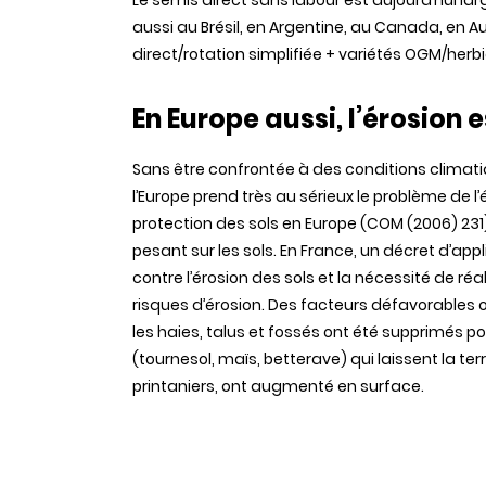
Le semis direct sans labour est aujourd’hui lar
aussi au Brésil, en Argentine, au Canada, en Au
direct/rotation simplifiée + variétés OGM/herb
En Europe aussi, l’érosion
Sans
être
confrontée
à
des
conditions
climat
l’Europe
prend
très
au
sérieux
le
problème
de
l
protection
des
sols
en Europe (COM (2006) 231
pesant
sur
les
sols
. En France, un
décret
d’appl
contre
l’érosion
des
sols
et la
nécessité
de
réal
risques
d’érosion
. Des
facteurs
défavorables
les
haies
, talus et
fossés
ont
été
supprimés
po
(
tournesol
,
maïs
,
betterave
) qui
laissent
la
ter
printaniers
,
ont
augmenté
en surface.