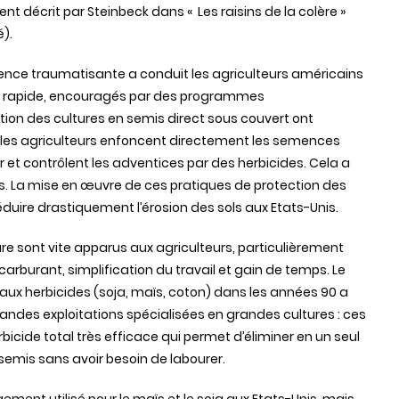
t décrit par Steinbeck dans « Les raisins de la colère »
é).
ence traumatisante a conduit les agriculteurs américains
rès rapide, encouragés par des programmes
on des cultures en semis direct sous couvert ont
les agriculteurs enfoncent directement les semences
r et contrôlent les adventices par des herbicides. Cela a
s. La mise en œuvre de ces pratiques de protection des
éduire drastiquement l’érosion des sols aux Etats-Unis.
e sont vite apparus aux agriculteurs, particulièrement
arburant, simplification du travail et gain de temps. Le
x herbicides (soja, maïs, coton) dans les années 90 a
randes exploitations spécialisées en grandes cultures : ces
bicide total très efficace qui permet d’éliminer en un seul
semis sans avoir besoin de labourer.