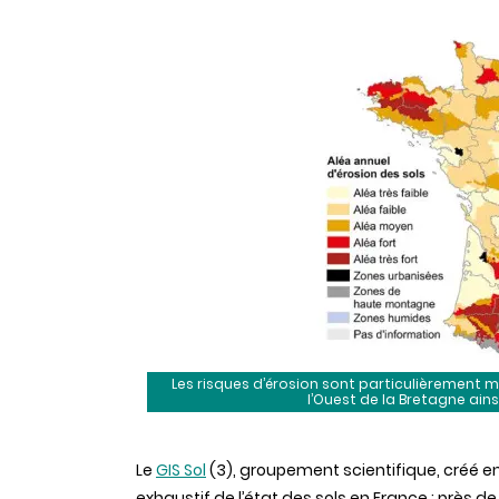
Les risques d’érosion sont particulièrement m
l’Ouest de la Bretagne ain
Le
GIS Sol
(3), groupement scientifique, créé en 2
exhaustif de l’état des sols en France : près d