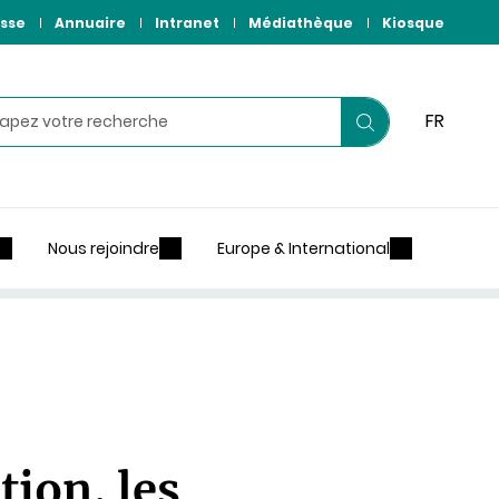
sse
Annuaire
Intranet
Médiathèque
Kiosque
hercher
FR
Lancer
votre
recherche
Nous rejoindre
Europe & International
tion, les