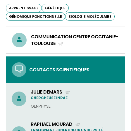
APPRENTISSAGE
GÉNÉTIQUE
GÉNOMIQUE FONCTIONNELLE
BIOLOGIE MOLÉCULAIRE
COMMUNICATION CENTRE OCCITANIE-
TOULOUSE
(ENVOYER
UN
COURRIEL)
CONTACTS SCIENTIFIQUES
JULIE DEMARS
(ENVOYER
CHERCHEUSE INRAE
UN
GENPHYSE
COURRIEL)
RAPHAËL MOURAD
(ENVOYER
ENSEIGNANT-CHERCHEUR UNIVERSITÉ