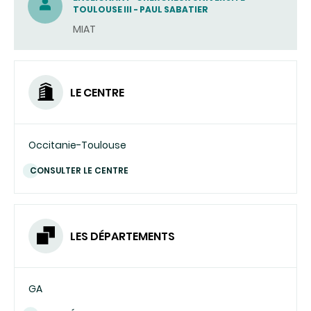
TOULOUSE III - PAUL SABATIER
UN
MIAT
COURRIEL)
LE CENTRE
Occitanie-Toulouse
CONSULTER LE CENTRE
LES DÉPARTEMENTS
GA