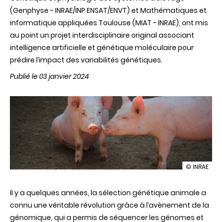
(Genphyse - INRAE/INP ENSAT/ENVT) et Mathématiques et
informatique appliquées Toulouse (MIAT - INRAE), ont mis
au point un projet interdisciplinaire original associant
intelligence artificielle et génétique moléculaire pour
prédire l’impact des variabilités génétiques.
Publié le 03 janvier 2024
illustration
© INRAE
L’intelligen
artificielle
Il y a quelques années, la sélection génétique animale a
au
service
connu une véritable révolution grâce à l’avènement de la
de
génomique, qui a permis de séquencer les génomes et
la