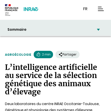
Contenu
Recherche
Navigation
FR
men
Sommaire
2 min
Partager
AGROÉCOLOGIE
Temps
L’intelligence artificielle
de
au service de la sélection
lecture
génétique des animaux
d’élevage
Deux laboratoires du centre INRAE Occitanie-Toulouse,
Génétique et physiologie des systèmes d’élevage