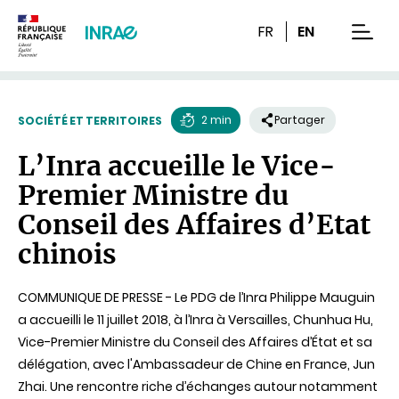
Contenu
Recherche
Navigation
FR
EN
men
2 min
Partager
SOCIÉTÉ ET TERRITOIRES
Temps
L’Inra accueille le Vice-
de
Premier Ministre du
lecture
Conseil des Affaires d’Etat
chinois
COMMUNIQUE DE PRESSE - Le PDG de l’Inra Philippe Mauguin
a accueilli le 11 juillet 2018, à l’Inra à Versailles, Chunhua Hu,
Vice-Premier Ministre du Conseil des Affaires d’État et sa
délégation, avec l'Ambassadeur de Chine en France, Jun
Zhai. Une rencontre riche d’échanges autour notamment