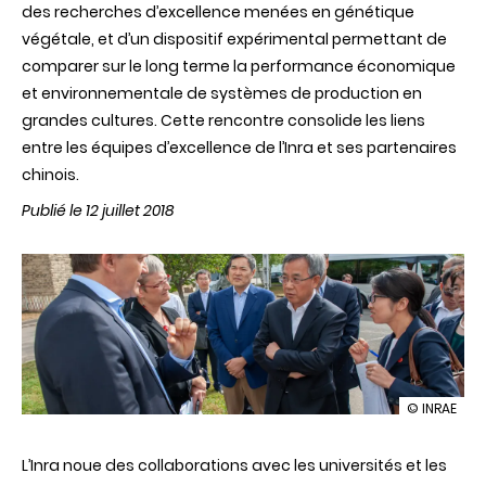
des recherches d’excellence menées en génétique
végétale, et d’un dispositif expérimental permettant de
comparer sur le long terme la performance économique
et environnementale de systèmes de production en
grandes cultures. Cette rencontre consolide les liens
entre les équipes d’excellence de l’Inra et ses partenaires
chinois.
Publié le 12 juillet 2018
illustration
© INRAE
L’Inra
accueille
L’Inra noue des collaborations avec les universités et les
le
Vice-