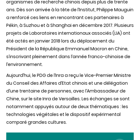
organismes de recherche chinois depuis plus de trente
Premier
ans. Dès son arrivée à la tête de l’Institut, Philippe Mauguin
Ministre
du
a renforcé ces liens en rencontrant ces partenaires à
Conseil
Pékin, à Suzhou et à Shanghai en décembre 2017. Plusieurs
des
Affaires
projets de Laboratoires internationaux associés (LIA) ont
d’Etat
été actés en janvier 2018 lors du déplacement du
chinois
Président de la République Emmanuel Macron en Chine,
s’inscrivant pleinement dans l’année franco-chinoise de
l’environnement.
Aujourd’hui, le PDG de l’Inra a reçu le Vice-Premier Ministre
du Conseil des Affaires d’Etat chinois et une délégation
d’une trentaine de personnes, avec l’Ambassadeur de
Chine, sur le site Inra de Versailles. Les échanges se sont
notamment appuyés autour de deux thématiques : les
technologies végétales et le dispositif expérimental
comparé grandes cultures.