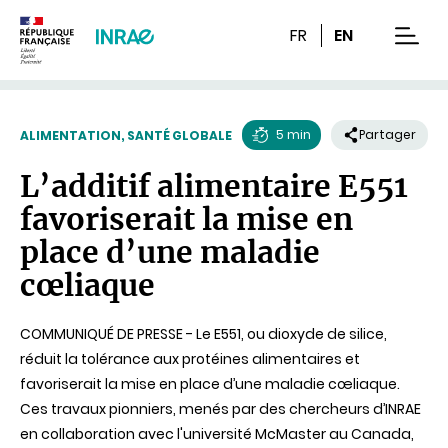
Contenu
Recherche
Navigation
FR
EN
men
5 min
Partager
ALIMENTATION, SANTÉ GLOBALE
Temps
L’additif alimentaire E551
de
favoriserait la mise en
lecture
place d’une maladie
cœliaque
COMMUNIQUÉ DE PRESSE - Le E551, ou dioxyde de silice,
réduit la tolérance aux protéines alimentaires et
favoriserait la mise en place d’une maladie cœliaque.
Ces travaux pionniers, menés par des chercheurs d’INRAE
en collaboration avec l'université McMaster au Canada,