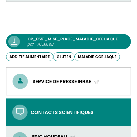
CP_E551_MISE_PLACE_MALADIE_CŒLIAQUE
pdf - 765.68 KB
ADDITIF ALIMENTAIRE
GLUTEN
MALADIE COELIAQUE
SERVICE DE PRESSE INRAE
(ENVOYER
UN
COURRIEL)
CONTACTS SCIENTIFIQUES
ERIC HOUDEAU