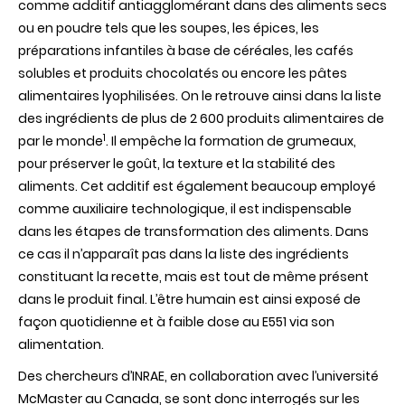
comme additif antiagglomérant dans des aliments secs
place
ou en poudre tels que les soupes, les épices, les
d’une
maladie
préparations infantiles à base de céréales, les cafés
cœliaque
solubles et produits chocolatés ou encore les pâtes
alimentaires lyophilisées. On le retrouve ainsi dans la liste
des ingrédients de plus de 2 600 produits alimentaires de
1
par le monde
. Il empêche la formation de grumeaux,
pour préserver le goût, la texture et la stabilité des
aliments. Cet additif est également beaucoup employé
comme auxiliaire technologique, il est indispensable
dans les étapes de transformation des aliments. Dans
ce cas il n’apparaît pas dans la liste des ingrédients
constituant la recette, mais est tout de même présent
dans le produit final. L’être humain est ainsi exposé de
façon quotidienne et à faible dose au E551 via son
alimentation.
Des chercheurs d’INRAE, en collaboration avec l’université
McMaster au Canada, se sont donc interrogés sur les