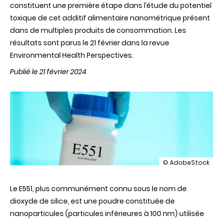
constituent une première étape dans l’étude du potentiel
toxique de cet additif alimentaire nanométrique présent
dans de multiples produits de consommation. Les
résultats sont parus le 21 février dans la revue
Environmental Health Perspectives.
Publié le 21 février 2024
illustration
© AdobeStock
L’additif
alimentaire
Le E551, plus communément connu sous le nom de
E551
favoriserait
dioxyde de silice, est une poudre constituée de
la
nanoparticules (particules inférieures à 100 nm) utilisée
mise
en