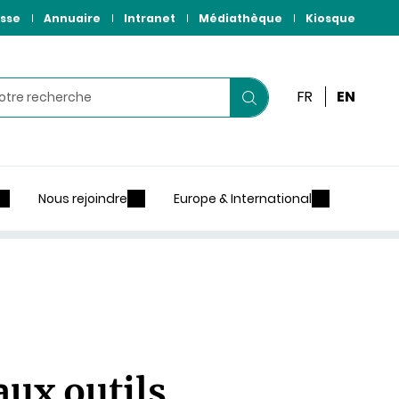
sse
Annuaire
Intranet
Médiathèque
Kiosque
r
FR
EN
Lancer
votre
recherche
Nous rejoindre
Europe & International
aux outils