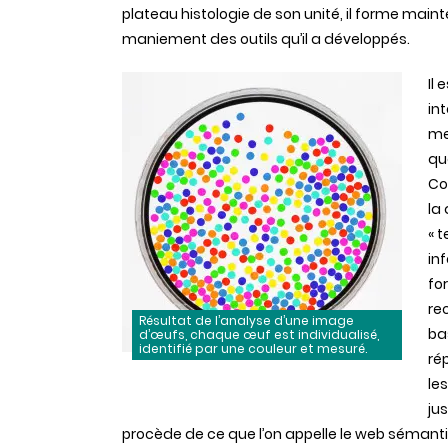
plateau histologie de son unité, il forme mai
maniement des outils qu’il a développés.
Il
in
me
qu
Co
la 
« 
inf
fo
re
Résultat de l’analyse d’une image
ba
d’œufs, chaque œuf est individualisé,
identifié par une couleur et mesuré.
ré
le
jus
procède de ce que l’on appelle le web sémant