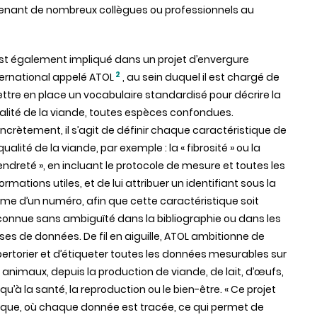
ntenant de nombreux collègues ou professionnels au
 est également impliqué dans un projet d’envergure
2
ternational appelé ATOL
, au sein duquel il est chargé de
ttre en place un vocabulaire standardisé pour décrire la
alité de la viande, toutes espèces confondues.
ncrètement, il s’agit de définir chaque caractéristique de
qualité de la viande, par exemple : la « fibrosité » ou la
tendreté », en incluant le protocole de mesure et toutes les
ormations utiles, et de lui attribuer un identifiant sous la
rme d’un numéro, afin que cette caractéristique soit
connue sans ambiguïté dans la bibliographie ou dans les
ses de données. De fil en aiguille, ATOL ambitionne de
pertorier et d’étiqueter toutes les données mesurables sur
s animaux, depuis la production de viande, de lait, d’œufs,
qu’à la santé, la reproduction ou le bien-être. « Ce projet
ique, où chaque donnée est tracée, ce qui permet de