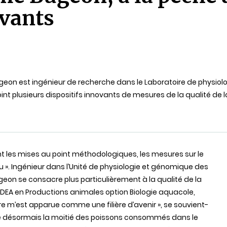
lecture
vants
 Bugeon est ingénieur de recherche dans le Laboratoire de physi
int plusieurs dispositifs innovants de mesures de la qualité de 
rnant les mises au point méthodologiques, les mesures sur le
 ». Ingénieur dans l’Unité de physiologie et génomique des
eon se consacre plus particulièrement à la qualité de la
e DEA en Productions animales option Biologie aquacole,
ture m’est apparue comme une filière d’avenir », se souvient-
sque désormais la moitié des poissons consommés dans le