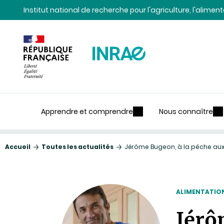
Contenu
Recherche
Navigation
Institut national de recherche pour l'agriculture, l'alime
Apprendre et comprendre
Nous connaître
Accueil
Toutes les actualités
Jérôme Bugeon, à la pêche aux
ALIMENTATION
Jérô