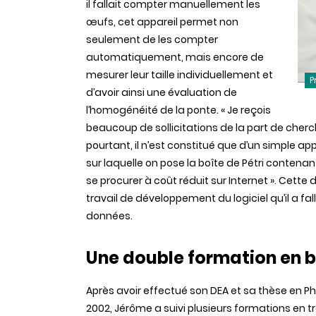
il fallait compter manuellement les
œufs, cet appareil permet non
seulement de les compter
automatiquement, mais encore de
mesurer leur taille individuellement et
P
d’avoir ainsi une évaluation de
l’homogénéité de la ponte. « Je reçois
beaucoup de sollicitations de la part de cherch
pourtant, il n’est constitué que d’un simple a
sur laquelle on pose la boîte de Pétri conten
se procurer à coût réduit sur Internet ». Cet
travail de développement du logiciel qu’il a fal
données.
Une double formation en b
Après avoir effectué son DEA et sa thèse en Ph
2002, Jérôme a suivi plusieurs formations en 