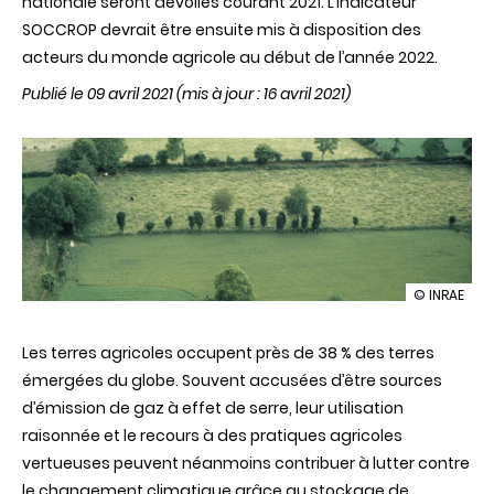
nationale seront dévoilés courant 2021. L’indicateur
SOCCROP devrait être ensuite mis à disposition des
acteurs du monde agricole au début de l’année 2022.
Publié le 09 avril 2021
(mis à jour : 16 avril 2021)
illustration
© INRAE
INRAE
et
Les terres agricoles occupent près de 38 % des terres
planet
A®
émergées du globe. Souvent accusées d’être sources
s’associen
d’émission de gaz à effet de serre, leur utilisation
pour
créer
raisonnée et le recours à des pratiques agricoles
le
vertueuses peuvent néanmoins contribuer à lutter contre
premier
indicateur
le changement climatique grâce au stockage de