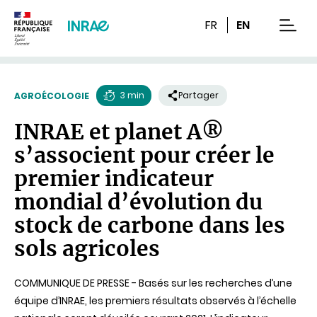
Contenu
Recherche
Navigation
FR
EN
men
3 min
Partager
AGROÉCOLOGIE
Temps
INRAE et planet A®
de
s’associent pour créer le
lecture
premier indicateur
mondial d’évolution du
stock de carbone dans les
sols agricoles
COMMUNIQUE DE PRESSE - Basés sur les recherches d’une
équipe d’INRAE, les premiers résultats observés à l’échelle