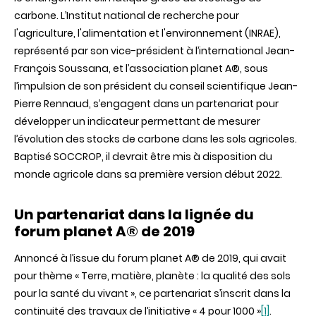
mondial
carbone. L’Institut national de recherche pour
d’évolution
du
l'agriculture, l'alimentation et l'environnement (INRAE),
stock
représenté par son vice-président à l’international Jean-
de
carbone
François Soussana, et l’association planet A®, sous
dans
l’impulsion de son président du conseil scientifique Jean-
les
sols
Pierre Rennaud, s’engagent dans un partenariat pour
agricoles
développer un indicateur permettant de mesurer
l’évolution des stocks de carbone dans les sols agricoles.
Baptisé SOCCROP, il devrait être mis à disposition du
monde agricole dans sa première version début 2022.
Un partenariat dans la lignée du
forum planet A® de 2019
Annoncé à l’issue du forum planet A® de 2019, qui avait
pour thème « Terre, matière, planète : la qualité des sols
pour la santé du vivant », ce partenariat s’inscrit dans la
continuité des travaux de l’initiative « 4 pour 1000 »
[1]
.