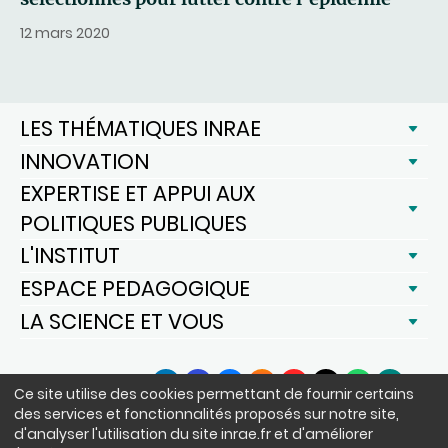
12 mars 2020
LES THÉMATIQUES INRAE
INNOVATION
EXPERTISE ET APPUI AUX
POLITIQUES PUBLIQUES
L'INSTITUT
ESPACE PEDAGOGIQUE
LA SCIENCE ET VOUS
SUIVEZ-NOUS
Ce site utilise des cookies permettant de fournir certains
LinkedIn
Facebook
BlueSky
Instagram
YouTube
X
WhatsApp
Podcast
des services et fonctionnalités proposés sur notre site,
d'analyser l'utilisation du site inrae.fr et d'améliorer