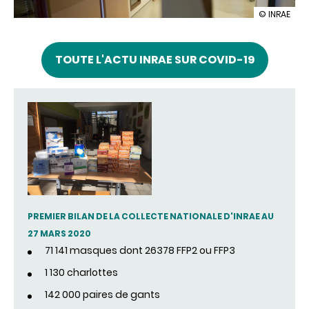
illustration
© INRAE
COVID-
19
:
TOUTE L'ACTU INRAE SUR COVID-19
INRAE
solidaire
de
la
recherche
clinique
et
des
hôpitaux
PREMIER BILAN DE LA COLLECTE NATIONALE D'INRAE AU
27 MARS 2020
71 141 masques dont 26378 FFP2 ou FFP3
1 130 charlottes
142 000 paires de gants