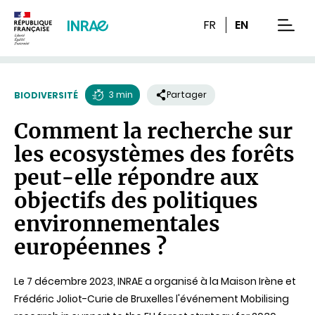
Contenu
Recherche
Navigation
FR
EN
men
3 min
Partager
BIODIVERSITÉ
Temps
Comment la recherche sur
de
les ecosystèmes des forêts
lecture
peut-elle répondre aux
objectifs des politiques
environnementales
européennes ?
Le 7 décembre 2023, INRAE a organisé à la Maison Irène et
Frédéric Joliot-Curie de Bruxelles l'événement Mobilising