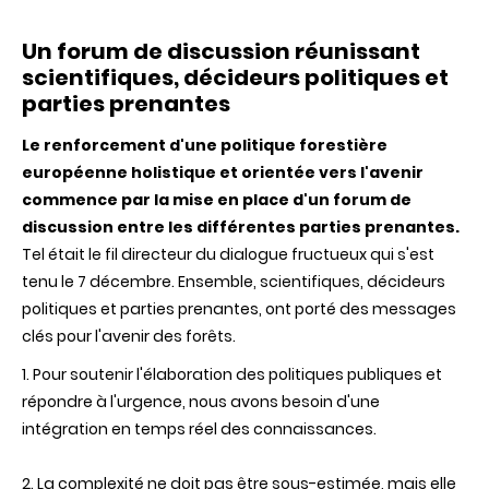
Comment
la
Un forum de discussion réunissant
recherche
sur
scientifiques, décideurs politiques et
les
parties prenantes
ecosystèm
des
forêts
Le renforcement d'une politique forestière
peut-
européenne holistique et orientée vers l'avenir
elle
commence par la mise en place d'un forum de
répondre
aux
discussion entre les différentes parties prenantes.
objectifs
Tel était le fil directeur du dialogue fructueux qui s'est
des
politiques
tenu le 7 décembre. Ensemble, scientifiques, décideurs
environne
politiques et parties prenantes, ont porté des messages
européenn
?
clés pour l'avenir des forêts.
1. Pour soutenir l'élaboration des politiques publiques et
répondre à l'urgence,
nous avons besoin d'une
intégration en temps réel des connaissances.
2. La complexité ne doit pas être sous-estimée, mais elle