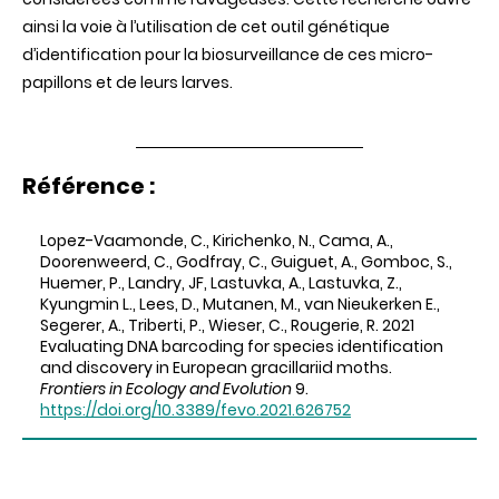
ainsi la voie à l’utilisation de cet outil génétique
d’identification pour la biosurveillance de ces micro-
papillons et de leurs larves.
Référence :
Lopez-Vaamonde, C., Kirichenko, N., Cama, A.,
Doorenweerd, C., Godfray, C., Guiguet, A., Gomboc, S.,
Huemer, P., Landry, JF, Lastuvka, A., Lastuvka, Z.,
Kyungmin L., Lees, D., Mutanen, M., van Nieukerken E.,
Segerer, A., Triberti, P., Wieser, C., Rougerie, R. 2021
Evaluating DNA barcoding for species identification
and discovery in European gracillariid moths.
Frontiers in Ecology and Evolution
9.
https://doi.org/10.3389/fevo.2021.626752