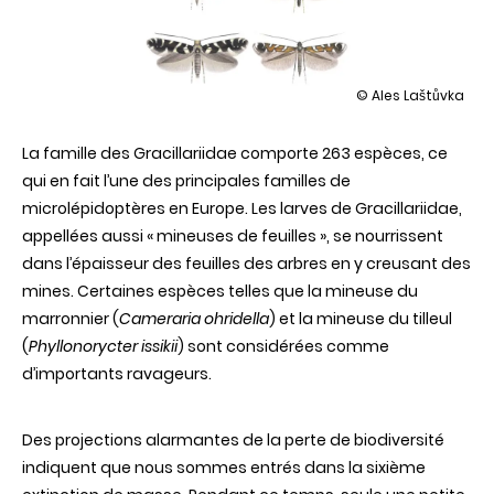
illustration
© Ales Laštůvka
Les
codes-
La famille des Gracillariidae comporte 263 espèces, ce
barres
ADN
qui en fait l’une des principales familles de
révèlent
microlépidoptères en Europe. Les larves de Gracillariidae,
21
potentielles
appellées aussi « mineuses de feuilles », se nourrissent
nouvelles
dans l’épaisseur des feuilles des arbres en y creusant des
espèces
de
mines. Certaines espèces telles que la mineuse du
microlépidoptères
marronnier (
Cameraria ohridella
) et la mineuse du tilleul
européens
(
Phyllonorycter issikii
) sont considérées comme
d’importants ravageurs.
Des projections alarmantes de la perte de biodiversité
indiquent que nous sommes entrés dans la sixième