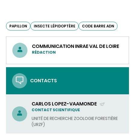
PAPILLON
INSECTE LÉPIDOPTÈRE
CODE BARRE ADN
COMMUNICATION INRAE VAL DE LOIRE
RÉDACTION
CONTACTS
CARLOS LOPEZ-VAAMONDE
(ENVOYER
CONTACT SCIENTIFIQUE
UN
UNITÉ DE RECHERCHE ZOOLOGIE FORESTIÈRE
COURRIEL)
(URZF)