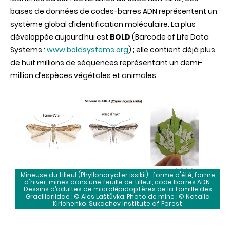
bases de données de codes-barres ADN représentent un
système global d’identification moléculaire. La plus
développée aujourd’hui est
BOLD
(Barcode of Life Data
Systems :
www.boldsystems.org
) ; elle contient déjà plus
de huit millions de séquences représentant un demi-
million d’espèces végétales et animales.
Mineuse du tilleul (Phyllonorycter issikii) : forme d'été, forme
d'hiver, mines dans une feuille de tilleul, code barres ADN.
Dessins d’adultes de microlépidoptères de la famille des
Gracillariidae : © Ales Laštůvka. Photo de mine : © Natalia
Kirichenko, Sukachev Institute of Forest