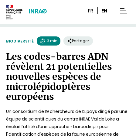
Contenu
Recherche
Navigation
FR
EN
men
3 min
Partager
BIODIVERSITÉ
Temps
Les codes-barres ADN
de
révèlent 21 potentielles
lecture
nouvelles espèces de
microlépidoptères
européens
Un consortium de 19 chercheurs de 12 pays dirigé par une
équipe de scientifiques du centre INRAE Val de Loire a
évalué l’utilité d’une approche « barcoding » pour
l’identification d’espèces de la faune européenne de