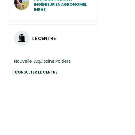
(ENVOYER
INGÉNIEUR EN AGRONOMIE,
UN
INRAE
COURRIEL)
LE CENTRE
Nouvelle-Aquitaine Poitiers
CONSULTER LE CENTRE