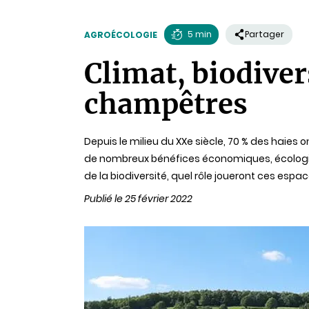
5 min
Partager
AGROÉCOLOGIE
Temps
Climat, biodiver
de
lecture
champêtres
Depuis le milieu du XXe siècle, 70 % des haies
de nombreux bénéfices économiques, écologiqu
de la biodiversité, quel rôle joueront ces e
Publié le 25 février 2022