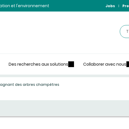
ntation et l'environnement
Jobs
Pre
Rec
Des recherches aux solutions
Collaborer avec nous
ur gagnant des arbres champêtres