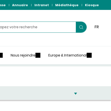
sse
Annuaire
Intranet
Médiathèque
Kiosque
hercher
FR
Lancer
votre
recherche
Nous rejoindre
Europe & International