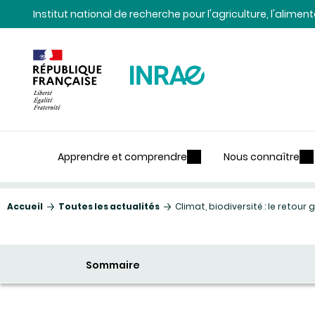
Contenu
Recherche
Navigation
Institut national de recherche pour l'agriculture, l'alime
Apprendre et comprendre
Nous connaître
Accueil
Toutes les actualités
Climat, biodiversité : le reto
Sommaire