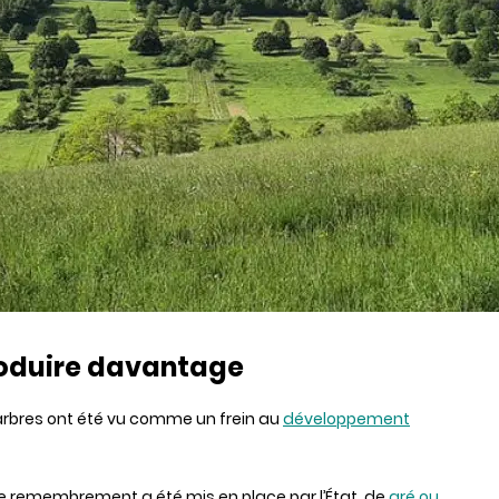
roduire davantage
 arbres ont été vu comme un frein au
développement
le remembrement a été mis en place par l’État, de
gré ou