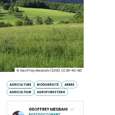
illustration
© Geoffrey Mesbahi (2019), CC BY-NC-ND
Climat,
biodiversité
:
AGRICULTURE
BIODIVERSITÉ
ARBRE
le
AGRICULTEUR
AGROFORESTERIE
retour
gagnant
des
arbres
GEOFFREY MESBAHI
champêtres
POSTDOCTORANT,