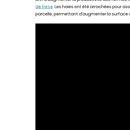
de force
. Les haies ont été arrachées pour as
parcelle, permettant d’augmenter la surface cul