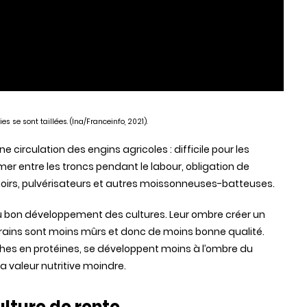
es se sont taillées. (Ina/Franceinfo, 2021).
 circulation des engins agricoles : difficile pour les
mer entre les troncs pendant le labour, obligation de
emoirs, pulvérisateurs et autres moissonneuses-batteuses.
au bon développement des cultures. Leur ombre créer un
 grains sont moins mûrs et donc de moins bonne qualité.
iches en protéines, se développent moins à l’ombre du
a valeur nutritive moindre.
ulture de rente