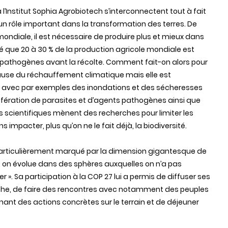
l’Institut Sophia Agrobiotech s’interconnectent tout à fait
un rôle important dans la transformation des terres. De
mondiale, il est nécessaire de produire plus et mieux dans
imé que 20 à 30 % de la production agricole mondiale est
 pathogènes avant la récolte. Comment fait-on alors pour
 cause du réchauffement climatique mais elle est
, avec par exemples des inondations et des sécheresses
olifération de parasites et d’agents pathogènes ainsi que
es scientifiques mènent des recherches pour limiter les
pacter, plus qu’on ne le fait déjà, la biodiversité.
é particulièrement marqué par la dimension gigantesque de
, on évolue dans des sphères auxquelles on n’a pas
 ». Sa participation à la COP 27 lui a permis de diffuser ses
e, de faire des rencontres avec notamment des peuples
nt des actions concrètes sur le terrain et de déjeuner