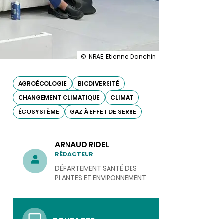
illustration
© INRAE, Etienne Danchin
Des
chercheurs
INRAE
AGROÉCOLOGIE
BIODIVERSITÉ
de
CHANGEMENT CLIMATIQUE
CLIMAT
Sophia
Antipolis
ÉCOSYSTÈME
GAZ À EFFET DE SERRE
à
la
COP
27
ARNAUD RIDEL
RÉDACTEUR
DÉPARTEMENT SANTÉ DES
PLANTES ET ENVIRONNEMENT