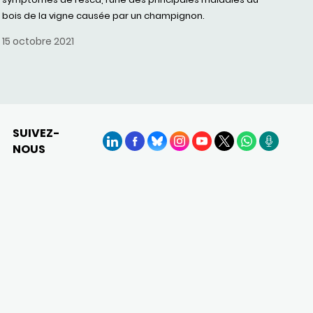
bois de la vigne causée par un champignon.
15 octobre 2021
SUIVEZ-
NOUS
LinkedIn
Facebook
BlueSky
Instagram
YouTube
X
WhatsApp
Podcasts