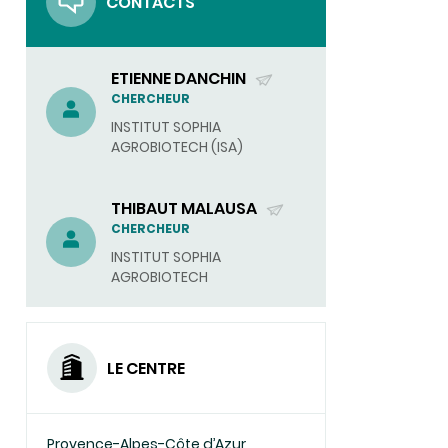
CONTACTS
ETIENNE DANCHIN
(ENVOYER
CHERCHEUR
UN
INSTITUT SOPHIA
COURRIEL)
AGROBIOTECH (ISA)
THIBAUT MALAUSA
(ENVOYER
CHERCHEUR
UN
INSTITUT SOPHIA
COURRIEL)
AGROBIOTECH
LE CENTRE
Provence-Alpes-Côte d’Azur