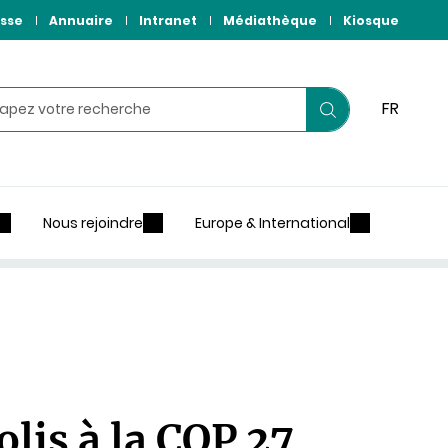
sse
Annuaire
Intranet
Médiathèque
Kiosque
hercher
FR
Lancer
votre
recherche
Nous rejoindre
Europe & International
lis à la COP 27