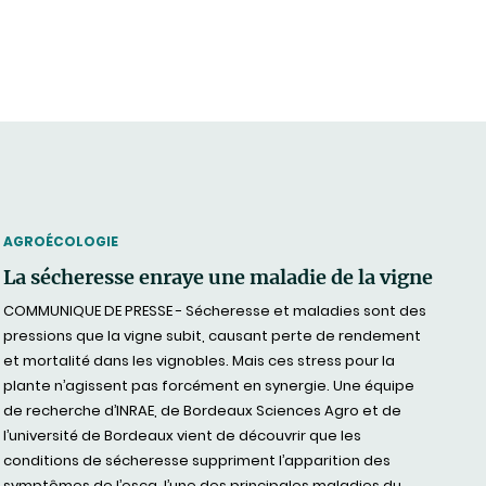
THEMATIC
AGROÉCOLOGIE
La sécheresse enraye une maladie de la vigne
COMMUNIQUE DE PRESSE - Sécheresse et maladies sont des
pressions que la vigne subit, causant perte de rendement
et mortalité dans les vignobles. Mais ces stress pour la
plante n’agissent pas forcément en synergie. Une équipe
de recherche d’INRAE, de Bordeaux Sciences Agro et de
l’université de Bordeaux vient de découvrir que les
conditions de sécheresse suppriment l’apparition des
symptômes de l’esca, l’une des principales maladies du