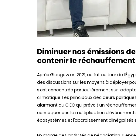
Diminuer nos émissions de 
contenir le réchauffement
Après Glasgow en 2021, ce fut au tour de l’
É
gyp
des discussions sur les moyens à déployer pou
s’est concentrée particulièrement sur l’adapt
climatique. Les principaux décideurs politiqu
alarmant du GIEC qui prévoit un réchauffemen
conséquences la multiplication d’événements 
écosystèmes et l’accroissement d’inégalités e
En marge des activités de négociation, 11 ense