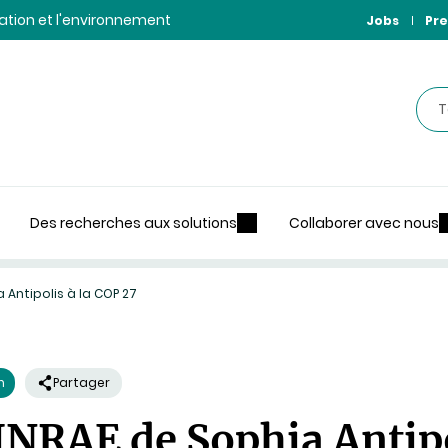
ntation et l'environnement
Jobs
Pre
Rec
Des recherches aux solutions
Collaborer avec nous
 Antipolis à la COP 27
n
Partager
INRAE de Sophia Antipo