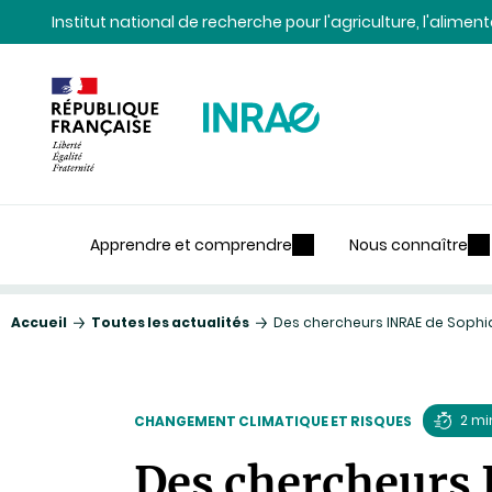
Contenu
Recherche
Navigation
Institut national de recherche pour l'agriculture, l'alime
Apprendre et comprendre
Nous connaître
Accueil
Toutes les actualités
Des chercheurs INRAE de Sophia
2 mi
CHANGEMENT CLIMATIQUE ET RISQUES
Temps
Des chercheurs 
de