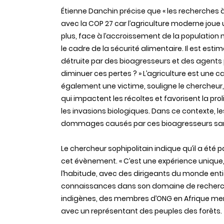
É
tienne Danchin précise que « les recherches à 
avec la COP 27 car l’agriculture moderne joue 
plus, face à l’accroissement de la population 
le cadre de la sécurité alimentaire. Il est est
détruite par des bioagresseurs et des agents
diminuer ces pertes ? » L’agriculture est une
également une victime, souligne le chercheur
qui impactent les récoltes et favorisent la pr
les invasions biologiques. Dans ce contexte, l
dommages causés par ces bioagresseurs sans im
Le chercheur sophipolitain indique qu’il a ét
cet évènement. « C’est une expérience unique
l’habitude, avec des dirigeants du monde entier
connaissances dans son domaine de recherch
indigènes, des membres d’ONG en Afrique mena
avec un représentant des peuples des forêts.