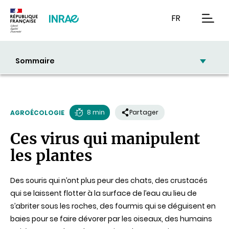
Contenu
Recherche
Navigation
FR
men
Sommaire
8 min
Partager
AGROÉCOLOGIE
Temps
Ces virus qui manipulent
de
les plantes
lecture
Des souris qui n’ont plus peur des chats, des crustacés
qui se laissent flotter à la surface de l’eau au lieu de
s’abriter sous les roches, des fourmis qui se déguisent en
baies pour se faire dévorer par les oiseaux, des humains