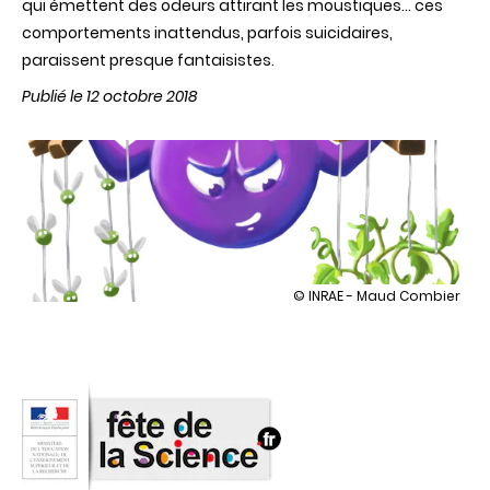
qui émettent des odeurs attirant les moustiques… ces
comportements inattendus, parfois suicidaires,
paraissent presque fantaisistes.
Publié le 12 octobre 2018
illustration
© INRAE - Maud Combier
Ces
virus
qui
manipulent
les
plantes