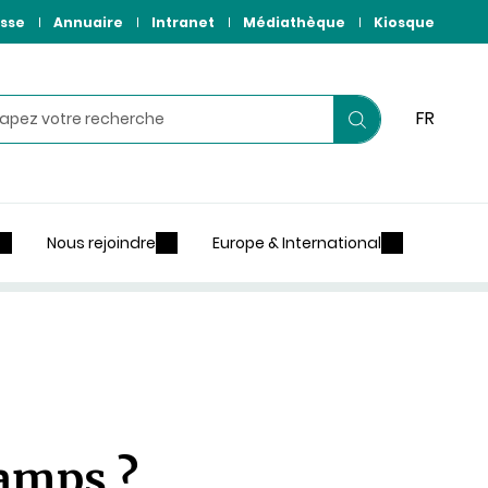
sse
Annuaire
Intranet
Médiathèque
Kiosque
hercher
FR
Lancer
votre
recherche
Nous rejoindre
Europe & International
hamps ?