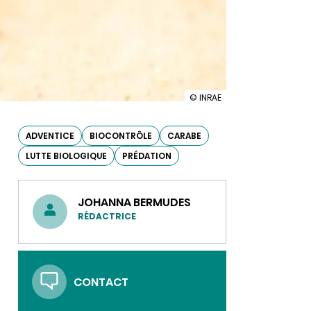
illustration
© INRAE
Les
carabes,
mauvaises
ADVENTICE
BIOCONTRÔLE
CARABE
graines
LUTTE BIOLOGIQUE
PRÉDATION
des
champs
?
JOHANNA BERMUDES
RÉDACTRICE
CONTACT