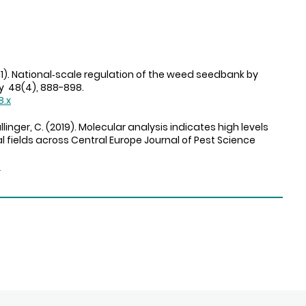
 (2011). National‐scale regulation of the weed seedbank by
gy 48(4), 888-898.
8.x
allinger, C. (2019). Molecular analysis indicates high levels
fields across Central Europe Journal of Pest Science
5