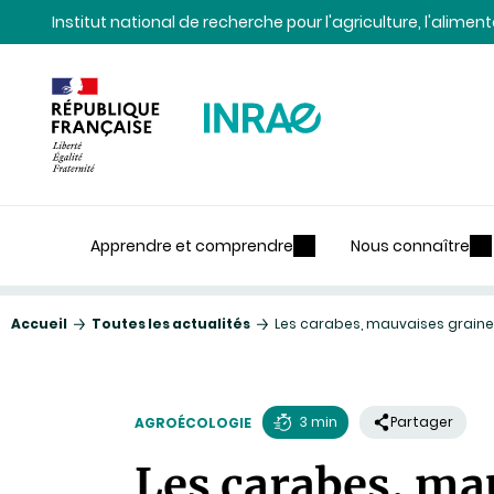
Contenu
Recherche
Navigation
Institut national de recherche pour l'agriculture, l'alime
Apprendre et comprendre
Nous connaître
Accueil
Toutes les actualités
Les carabes, mauvaises grain
3 min
Partager
AGROÉCOLOGIE
Temps
Les carabes, ma
de