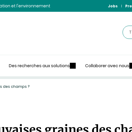
ntation et l'environnement
Jobs
Pre
Rec
Des recherches aux solutions
Collaborer avec nous
es des champs ?
uvaises graines des c