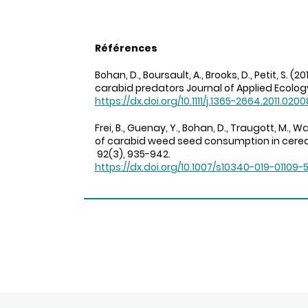
Références
Bohan, D., Boursault, A., Brooks, D., Petit, S.
carabid predators Journal of Applied Ecolo
https://dx.doi.org/10.1111/j.1365-2664.2011.0200
Frei, B., Guenay, Y., Bohan, D., Traugott, M., W
of carabid weed seed consumption in cereal 
92(3), 935-942.
https://dx.doi.org/10.1007/s10340-019-01109-