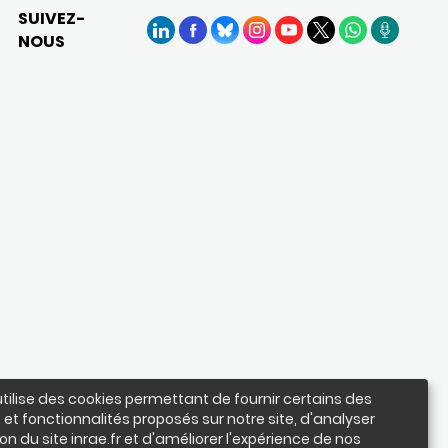
SUIVEZ-
NOUS
LinkedIn
Facebook
BlueSky
Instagram
YouTube
X
WhatsApp
Podcasts
utilise des cookies permettant de fournir certains des
 et fonctionnalités proposés sur notre site, d'analyser
ation du site inrae.fr et d'améliorer l'expérience de nos