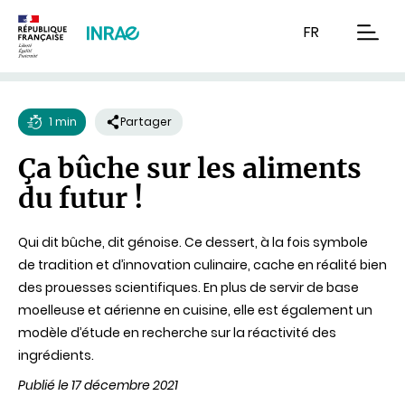
Contenu
Recherche
Navigation
FR
men
1 min
Partager
Temps
Ça bûche sur les aliments
de
du futur !
lecture
Qui dit bûche, dit génoise. Ce dessert, à la fois symbole
de tradition et d’innovation culinaire, cache en réalité bien
des prouesses scientifiques. En plus de servir de base
moelleuse et aérienne en cuisine, elle est également un
modèle d’étude en recherche sur la réactivité des
ingrédients.
Publié le 17 décembre 2021