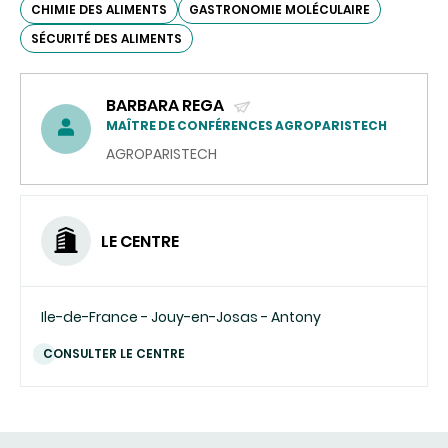
CHIMIE DES ALIMENTS
GASTRONOMIE MOLÉCULAIRE
SÉCURITÉ DES ALIMENTS
BARBARA REGA
(ENVOYER
MAÎTRE DE CONFÉRENCES AGROPARISTECH
UN
AGROPARISTECH
COURRIEL)
LE CENTRE
Ile-de-France - Jouy-en-Josas - Antony
CONSULTER LE CENTRE