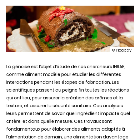
illustration
© Pixabay
Ça
bûche
La génoise est l’objet d’étude de nos chercheurs INRAE,
sur
les
comme aliment modèle pour étudier les différentes
aliments
interactions pendant les étapes de fabrication. Les
du
futur !
scientifiques passent au peigne fin toutes les réactions
qui ont lieu, pour assurer la création des arômes et la
texture, et assurer la sécurité sanitaire. Ces analyses
leurs permettent de savoir quel ingrédient impacte quel
critère, et dans quelle mesure. Ces travaux sont
fondamentaux pour élaborer des aliments adaptés à
l’alimentation de demain, une alimentation davantage