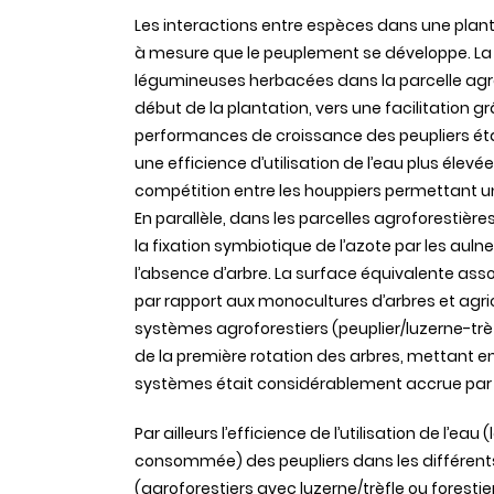
Les interactions entre espèces dans une plan
à mesure que le peuplement se développe. La na
légumineuses herbacées dans la parcelle agr
début de la plantation, vers une facilitation g
performances de croissance des peupliers éta
une efficience d’utilisation de l’eau plus élev
compétition entre les houppiers permettant une
En parallèle, dans les parcelles agroforestières
la fixation symbiotique de l’azote par les auln
l’absence d’arbre. La surface équivalente ass
par rapport aux monocultures d’arbres et agrico
systèmes agroforestiers (peuplier/luzerne-trè
de la première rotation des arbres, mettant e
systèmes était considérablement accrue par 
Par ailleurs l’efficience de l’utilisation de l’e
consommée) des peupliers dans les différents 
(agroforestiers avec luzerne/trèfle ou foresti