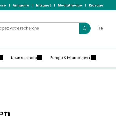
sse
Annuaire
Intranet
Médiathèque
Kiosque
hercher
FR
Lancer
votre
recherche
Nous rejoindre
Europe & International
 en