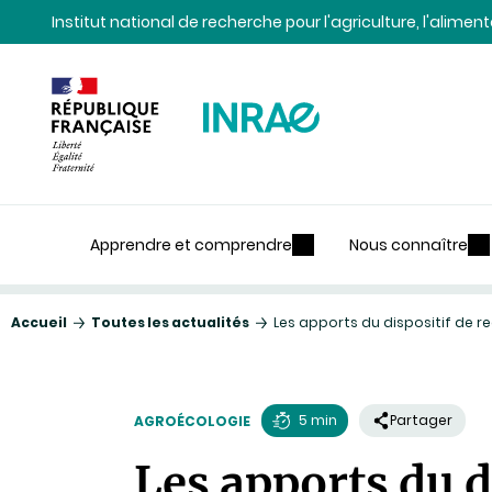
Contenu
Recherche
Navigation
Institut national de recherche pour l'agriculture, l'alime
Apprendre et comprendre
Nous connaître
Accueil
Toutes les actualités
Les apports du dispositif de r
5 min
Partager
AGROÉCOLOGIE
Temps
Les apports du d
de