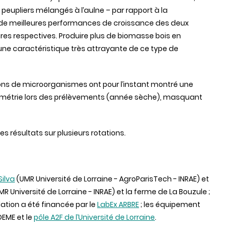
s peupliers mélangés à l’aulne – par rapport à la
 de meilleures performances de croissance des deux
s respectives. Produire plus de biomasse bois en
ne caractéristique très attrayante de ce type de
ons de microorganismes ont pour l’instant montré une
ométrie lors des prélèvements (année sèche), masquant
s résultats sur plusieurs rotations.
Silva
(UMR Université de Lorraine - AgroParisTech - INRAE) et
R Université de Lorraine - INRAE) et la ferme de La Bouzule ;
allation a été financée par le
LabEx ARBRE
; les équipement
DEME et le
pôle A2F de l’Université de Lorraine
.