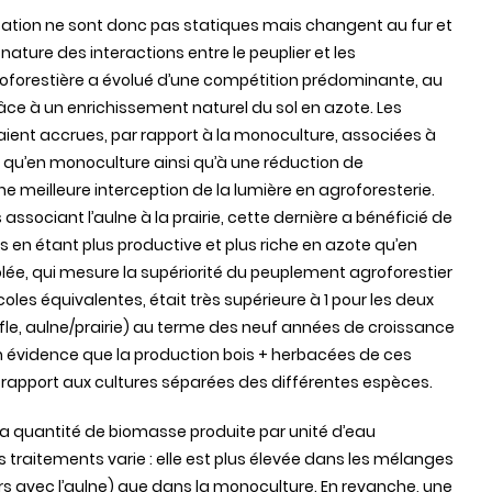
tation ne sont donc pas statiques mais changent au fur et
ture des interactions entre le peuplier et les
oforestière a évolué d’une compétition prédominante, au
râce à un enrichissement naturel du sol en azote. Les
ient accrues, par rapport à la monoculture, associées à
ée qu’en monoculture ainsi qu’à une réduction de
 meilleure interception de la lumière en agroforesterie.
 associant l’aulne à la prairie, cette dernière a bénéficié de
es en étant plus productive et plus riche en azote qu’en
olée, qui mesure la supériorité du peuplement agroforestier
les équivalentes, était très supérieure à 1 pour les deux
fle, aulne/prairie) au terme des neuf années de croissance
n évidence que la production bois + herbacées de ces
rapport aux cultures séparées des différentes espèces.
au (la quantité de biomasse produite par unité d’eau
traitements varie : elle est plus élevée dans les mélanges
ers avec l’aulne) que dans la monoculture. En revanche, une