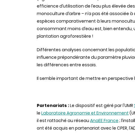
efficience d’utilisation de l’eau plus élevée de
monoculture d’arbre – n’a pas été associée à
espèces comparativement à leurs monoculture
consommant moins d’eau est, bien entendu, u
plantation agroforestière !
Différentes analyses concernant les populati
influence prépondérante du paramètre pluvi
les différences entre essais.
Il semble important de mettre en perspective le
Partenariats :
Le dispositif est géré par l'UMR
le
Laboratoire Agronomie et Environnement
(UM
il est rattaché au réseau
AnaEE France
; l’inst
ont été acquis en partenariat avec le CPER, l’A