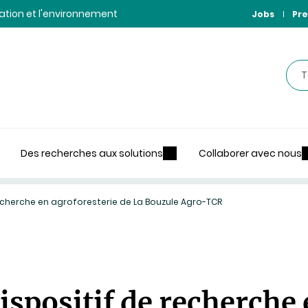
ntation et l'environnement
Jobs
Pre
Rec
Des recherches aux solutions
Collaborer avec nous
echerche en agroforesterie de La Bouzule Agro-TCR
ispositif de recherche