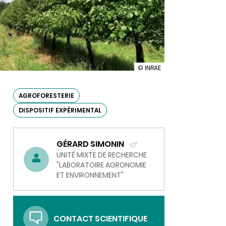
illustration
© INRAE
Les
apports
du
AGROFORESTERIE
dispositif
DISPOSITIF EXPÉRIMENTAL
de
recherche
en
agroforesterie
GÉRARD SIMONIN
de
La
(ENVOYER
UNITÉ MIXTE DE RECHERCHE
Bouzule
"LABORATOIRE AGRONOMIE
UN
Agro-
ET ENVIRONNEMENT"
COURRIEL)
TCR
CONTACT SCIENTIFIQUE