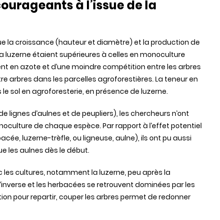
ourageants à l’issue de la
e la croissance (hauteur et diamètre) et la production de
a luzerne étaient supérieures à celles en monoculture
ent en azote et d’une moindre compétition entre les arbres
e arbres dans les parcelles agroforestières. La teneur en
 le sol en agroforesterie, en présence de luzerne.
e lignes d’aulnes et de peupliers), les chercheurs n’ont
onoculture de chaque espèce. Par rapport à l’effet potentiel
acée, luzerne-trèfle, ou ligneuse, aulne), ils ont pu aussi
ue les aulnes dès le début.
 les cultures, notamment la luzerne, peu après la
s’inverse et les herbacées se retrouvent dominées par les
ion pour repartir, couper les arbres permet de redonner