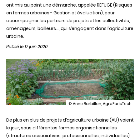
ont mis au point une démarche, appelée REFUGE (Risques
en fermes urbaines - Gestion et évaluation), pour
accompagner les porteurs de projets et les collectivités,
aménageurs, bailleurs…, qui s’engagent dans l’agriculture
urbaine.
Publié le 17 juin 2020
illustration
© Anne Barbillon, AgroParisTech
Agriculture
urbaine
De plus en plus de projets d’agriculture urbaine (AU) voient
et
contamination
le jour, sous différentes formes organisationnelles
:
(structures associatives, professionnelles, individuelles)
une