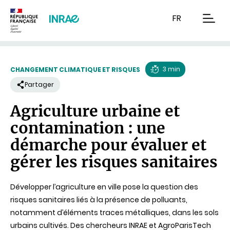
Contenu
Recherche
Navigation
FR
men
3 min
CHANGEMENT CLIMATIQUE ET RISQUES
Temps
Partager
de
Agriculture urbaine et
lecture
contamination : une
démarche pour évaluer et
gérer les risques sanitaires
Développer l’agriculture en ville pose la question des
risques sanitaires liés à la présence de polluants,
notamment d’éléments traces métalliques, dans les sols
urbains cultivés. Des chercheurs INRAE et AgroParisTech