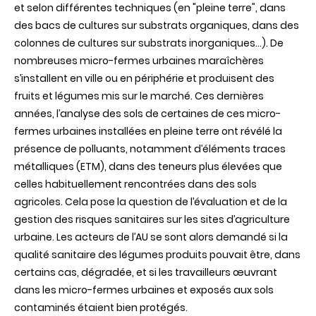
démarche
et selon différentes techniques (en "pleine terre", dans
pour
des bacs de cultures sur substrats organiques, dans des
évaluer
et
colonnes de cultures sur substrats inorganiques...). De
gérer
nombreuses micro-fermes urbaines maraîchères
les
risques
s’installent en ville ou en périphérie et produisent des
sanitaires
fruits et légumes mis sur le marché. Ces dernières
années, l’analyse des sols de certaines de ces micro-
fermes urbaines installées en pleine terre ont révélé la
présence de polluants, notamment d’éléments traces
métalliques (ETM), dans des teneurs plus élevées que
celles habituellement rencontrées dans des sols
agricoles. Cela pose la question de l’évaluation et de la
gestion des risques sanitaires sur les sites d’agriculture
urbaine. Les acteurs de l’AU se sont alors demandé si la
qualité sanitaire des légumes produits pouvait être, dans
certains cas, dégradée, et si les travailleurs œuvrant
dans les micro-fermes urbaines et exposés aux sols
contaminés étaient bien protégés.