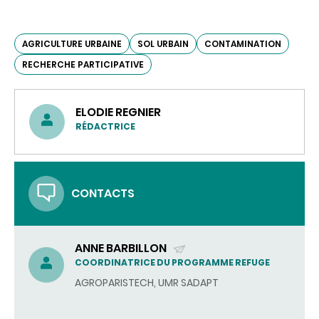
AGRICULTURE URBAINE
SOL URBAIN
CONTAMINATION
RECHERCHE PARTICIPATIVE
ELODIE REGNIER
RÉDACTRICE
CONTACTS
ANNE BARBILLON
(ENVOYER
COORDINATRICE DU PROGRAMME REFUGE
UN
AGROPARISTECH, UMR SADAPT
COURRIEL)