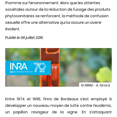
l’homme sur l’environnement. Alors que les attentes
sociétales autour de la réduction de l’usage des produits
phytosanitaires se renforcent, la méthode de confusion
sexuelle offre une alternative qui lui assure un avenir
évident.
Publié le 06 juillet 2016
illustration
© INRAE - A. Girard
1974-
1995
Entre 1974 et 1995, l’Inra de Bordeaux s’est employé à
/
Mise
développer un nouveau moyen de lutte contre l’eudémis,
au
un papillon ravageur de la vigne. En s’attaquant
point
de