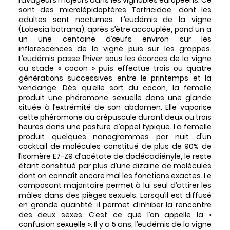
ravageurs majeurs dans les vignobles européens. Ce
sont des microlépidoptères Tortricidae, dont les
adultes sont nocturnes. L’eudémis de la vigne
(Lobesia botrana), après s’être accouplée, pond un a
un une centaine d’œufs environ sur les
inflorescences de la vigne puis sur les grappes.
L’eudémis passe l’hiver sous les écorces de la vigne
au stade « cocon » puis effectue trois ou quatre
générations successives entre le printemps et la
vendange. Dès qu’elle sort du cocon, la femelle
produit une phéromone sexuelle dans une glande
située à l’extrémité de son abdomen. Elle vaporise
cette phéromone au crépuscule durant deux ou trois
heures dans une posture d’appel typique. La femelle
produit quelques nanogrammes par nuit d’un
cocktail de molécules constitué de plus de 90% de
l’isomère E7-Z9 d’acétate de dodécadiényle, le reste
étant constitué par plus d’une dizaine de molécules
dont on connaît encore mal les fonctions exactes. Le
composant majoritaire permet à lui seul d’attirer les
mâles dans des pièges sexuels. Lorsqu’il est diffusé
en grande quantité, il permet d’inhiber la rencontre
des deux sexes. C’est ce que l’on appelle la «
confusion sexuelle ». Il y a 5 ans, l’eudémis de la vigne