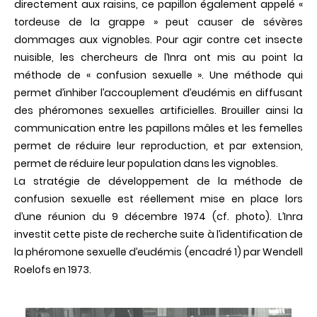
directement aux raisins, ce papillon également appelé «
la
tordeuse de la grappe » peut causer de sévères
confusion
sexuelle
dommages aux vignobles. Pour agir contre cet insecte
pour
nuisible, les chercheurs de l’Inra ont mis au point la
protéger
les
méthode de « confusion sexuelle ». Une méthode qui
vignobles
permet d’inhiber l’accouplement d’eudémis en diffusant
des phéromones sexuelles artificielles. Brouiller ainsi la
communication entre les papillons mâles et les femelles
permet de réduire leur reproduction, et par extension,
permet de réduire leur population dans les vignobles.
La stratégie de développement de la méthode de
confusion sexuelle est réellement mise en place lors
d’une réunion du 9 décembre 1974 (cf. photo). L’Inra
investit cette piste de recherche suite à l’identification de
la phéromone sexuelle d’eudémis (encadré 1) par Wendell
Roelofs en 1973.