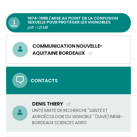
1974-1995 / MISE AU POINT DE LA CONFUSION
SEXUELLE POUR PROTÉGER LES VIGNOBLES
pdf - 1.21 MB
COMMUNICATION NOUVELLE-
AQUITAINE BORDEAUX
(ENVOYER
UN
COURRIEL)
CONTACTS
DENIS THIERY
(ENVOYER
UNITÉ MIXTE DE RECHERCHE "SANTÉ ET
AGROÉCOLOGIE DU VIGNOBLE " (SAVE) INRAE-
UN
BORDEAUX SCIENCES AGRO
COURRIEL)