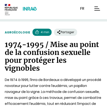
Contenu
Recherche
Navigation
FR
men
4 min
Partager
AGROÉCOLOGIE
Temps
1974-1995 / Mise au point
de
de la confusion sexuelle
lecture
pour protéger les
vignobles
De 1974 à 1995, l’Inra de Bordeaux a développé un procédé
novateur pour lutter contre l’eudémis, un papillon
ravageur de la vigne. La méthode de confusion sexuelle,
mise au point grâce à ces travaux, permet de combattre
efficacement l’eudémis, tout en réduisant l’impact de