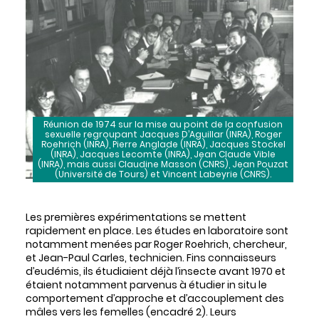
Réunion de 1974 sur la mise au point de la confusion
sexuelle regroupant Jacques D’Aguillar (INRA), Roger
Roehrich (INRA), Pierre Anglade (INRA), Jacques Stockel
(INRA), Jacques Lecomte (INRA), Jean Claude Vible
(INRA), mais aussi Claudine Masson (CNRS), Jean Pouzat
(Université de Tours) et Vincent Labeyrie (CNRS).
Les premières expérimentations se mettent
rapidement en place. Les études en laboratoire sont
notamment menées par Roger Roehrich, chercheur,
et Jean-Paul Carles, technicien. Fins connaisseurs
d’eudémis, ils étudiaient déjà l’insecte avant 1970 et
étaient notamment parvenus à étudier in situ le
comportement d’approche et d’accouplement des
mâles vers les femelles (encadré 2). Leurs