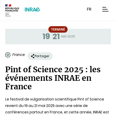
Contenu
Recherche
Navigation
FR
men
TERMINÉ
19
21
Statut
MAI 2025
France
Partager
Pint of Science 2025 : les
événements INRAE en
France
Le festival de vulgarisation scientifique Pint of Science
revient du 19 au 21 mai 2025 avec une série de
conférences partout en France, et cette année, INRAE est