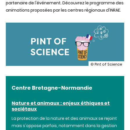
partenaire de l'événement. Découvrez le programme des
animations proposées par les centres régionaux d'INRAE.
illustration
© Pint of Science
Pint
of
Science
2025
Centre Bretagne-Normandie
:
les
événements
Nature et animaux : enjeux éthiques et
INRAE
sociétaux
en
France
La protection de la nature et des animaux se rejoint
mais s'oppose parfois, notamment dans la gestion