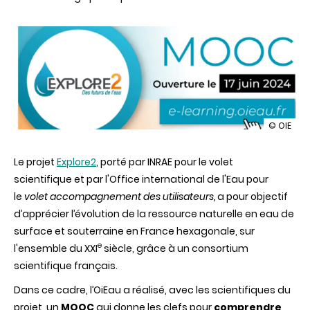
illustrati
© OIE
MOOC
Explore2
Le projet
Explore2
, porté par INRAE pour le volet
-
Des
scientifique et par l'Office international de l'Eau pour
futurs
le
volet accompagnement des utilisateurs,
a pour objectif
de
l'eau
d’apprécier l’évolution de la ressource naturelle en eau de
surface et souterraine en France hexagonale, sur
e
l'ensemble du XXI
siècle, grâce à un consortium
scientifique français.
Dans ce cadre, l’OiEau a réalisé, avec les scientifiques du
projet, un
MOOC
qui donne les clefs pour
comprendre