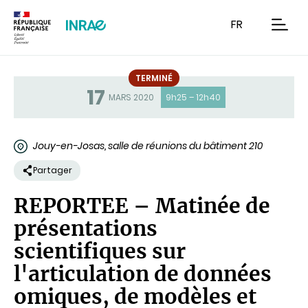
Contenu
Recherche
Navigation
FR
men
TERMINÉ
17
Statut
MARS 2020
9h25 – 12h40
Jouy-en-Josas, salle de réunions du bâtiment 210
Partager
REPORTEE – Matinée de
présentations
scientifiques sur
l'articulation de données
omiques, de modèles et