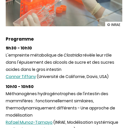
illustration
© INRAE
REPORTEE
–
Programme
Matinée
de
9h30 - 10h10
présentati
scientifiqu
L'empreinte métabolique de
Clostridia
révèle leur rôle
sur
dans l'épuisement des alcools de sucre et des sucres
l'articulati
de
acides dans le gros intestin
données
Connor Tiffany
(Université de Californie, Davis, USA)
omiques,
de
10h10 - 10h50
modèles
et
Méthanogènes hydrogénotrophes de l'intestin des
d'expérime
mammifères : fonctionnellement similaires,
en
écologie
thermodynamiquement différents - Une approche de
microbien
modélisation
Rafael Munoz-Tamayo
(INRAE, Modélisation systémique