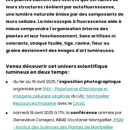
cœur
de
leurs structures révèlent par autofluorescence,
l'invisible"
une lumière naturelle émise par des composants de
leurs cellules. La microscopie à fluorescence aide à
mieux comprendre l'organisation interne des
plantes et leur fonctionnement. Sans artifices ni
colorants, chaque feuille, tige, racine, fleur ou
graine deviennent des images d'art lumineuses.
Venez découvrir cet univers scientifique
lumineux en deux temps :
du 1er au 19 avril 2025, l
'exposition photographique
organisée par
PHIV - Plateforme d'Histologie et
imagerie cellulaire végétale
du
MRI -Montpellier
Ressources Imagerie
avec le
Cirad
,
samedi 19 avril 2025 à 17h, la
conférence
animée par
Geneviève Conejero, INRAE Occitanie-Montpellier,
IPSiM
-
Institut des Sciences des Plantes de Montpellier