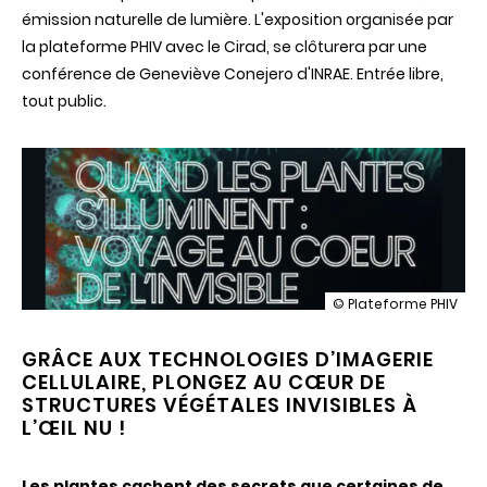
émission naturelle de lumière. L'exposition organisée par
la plateforme PHIV avec le Cirad, se clôturera par une
conférence de Geneviève Conejero d'INRAE. Entrée libre,
tout public.
illustration
© Plateforme PHIV
Exposition-
Conférence
GRÂCE AUX TECHNOLOGIES D’IMAGERIE
"Quand
CELLULAIRE, PLONGEZ AU CŒUR DE
les
plantes
STRUCTURES VÉGÉTALES INVISIBLES À
s'illuminent
L’ŒIL NU !
:
voyage
au
Les plantes cachent des secrets que certaines de