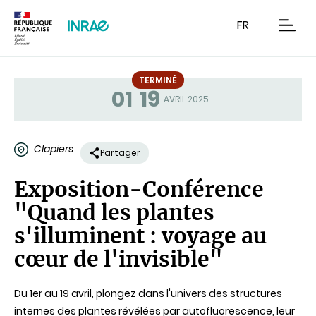
Contenu
Recherche
Navigation
FR
men
TERMINÉ
01
19
Statut
AVRIL 2025
Clapiers
Partager
Exposition-Conférence
"Quand les plantes
s'illuminent : voyage au
cœur de l'invisible"
Du 1er au 19 avril, plongez dans l'univers des structures
internes des plantes révélées par autofluorescence, leur