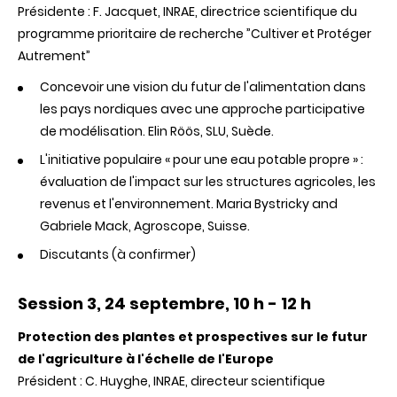
Présidente : F.
Jacquet
,
INRAE
, directrice scientifique du
programme prioritaire de recherche ”
Cultiver
et
Protéger
Autrement
”
Concevoir une vision du futur de l'alimentation dans
les pays nordiques avec une approche participative
de modélisation.
Elin
Röös
,
SLU
, Suède.
L'initiative
populaire
« pour
une
eau potable
propre
» :
évaluation de l'impact sur les structures agricoles, les
revenus et l'environnement. Maria
Bystricky
and
Gabriele Mack,
Agroscope
, Suisse.
Discutants (à confirmer)
Session 3, 24 septembre, 10 h - 12 h
Protection
des
plantes
et prospectives
sur
le
futur
de
l'agriculture
à
l'échelle
de l'Europe
Président : C.
Huyghe
,
INRAE
, directeur scientifique