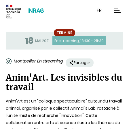
Contenu
Recherche
Navigation
FR
men
TERMINÉ
18
Statut
MAI 2021
En streaming, 18H30 - 21h30
Montpellier, En streaming
Partager
Anim'Art. Les invisibles du
travail
Anim'Art est un "colloque spectaculaire" autour du travail
animal, organisé par le collectif Animal's Lab, rattaché à
l'unité mixte de recherche "Innovation". Cette
collaboration entre arts et science illustre les thèmes de