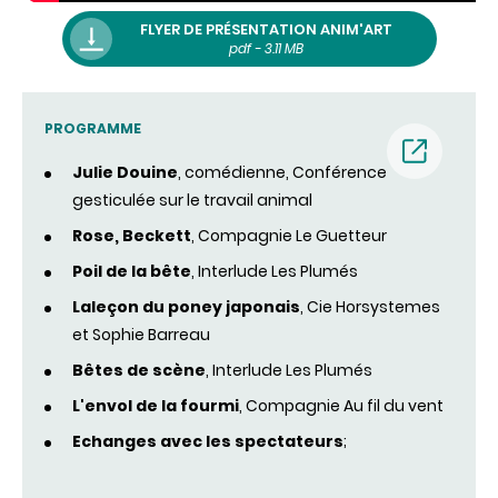
FLYER DE PRÉSENTATION ANIM'ART
pdf - 3.11 MB
PROGRAMME
Julie Douine
, comédienne,​​ Conférence
gesticulée sur le travail animal
(nouvell
Rose
, Beckett
, Compagnie Le Guetteur
fenêtre)
Poil de la bête
, Interlude Les Plumés
La
leçon du poney japonais
, Cie Horsystemes
et Sophie Barreau
Bêtes
de scène
, Interlude Les Plumés
L'envol
de la fourmi
, Compagnie Au fil du vent
Echanges
avec les spectateurs
;