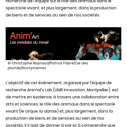
recherche de l'équipe sur le rôle des animaux dans le
spectacle vivant, et plus largement, dans la production
de biens et de services au sein de nos sociétés
illustration
© Christophe Raynaud/Patrick Fabre/Cie des
Anim'Art.
plumés/Horsystemes
Les
invisibles
L'objectif de cet évènement, organisé par l'équipe de
du
travail
recherche Animal's Lab (UMR Innovation, Montpellier), est
de mettre en évidence, à travers une collaboration entre
arts et sciences, le rôle des animaux dans le spectacle
vivant (le cirque, la danse) et, plus largement, dans la
production de biens et de services au sein de nos
sociétés. Il s'agit de donner à voir et à comprendre que