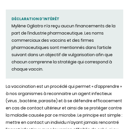
ARNm
:
réponses
aux
DÉCLARATION D'INTÉRÊT
multiples
Mylène Ogliatro n’a reçu aucun financements de la
questions
part de l’industrie pharmaceutique. Les noms
commerciaux des vaccins et des firmes
pharmaceutiques sont mentionnés dans l’article
suivant dans un objectif de vulgarisation afin que
chacun comprenne la stratégie qui correspond à
chaque vaccin.
La vaccination est un procédé qui permet « d’apprendre »
à nos organismes à reconnaitre un agent infectieux
(virus , bactérie, parasite) et à se défendre efficacement
en cas de contact ultérieur et ainsi de se protéger contre
la maladie causée par ce microbe. Le principe est simple :
mettre en contact un individu n’ayant jamais rencontré