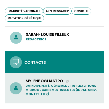
IMMUNITÉ VACCINALE
ARN MESSAGER
COVID-19
MUTATION GÉNÉTIQUE
SARAH-LOUISE FILLEUX
RÉDACTRICE
CONTACTS
MYLÈNE OGLIASTRO
(ENVOYER
UMR DIVERSITÉ, GÉNOMES ET INTERACTIONS
MICROORGANISMES-INSECTES (INRAE, UNIV.
UN
MONTPELLIER)
COURRIEL)