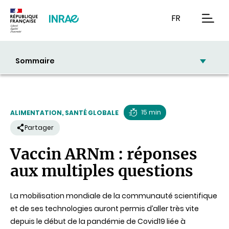
Contenu
Recherche
Navigation
FR
men
Sommaire
15 min
ALIMENTATION, SANTÉ GLOBALE
Temps
Partager
de
Vaccin ARNm : réponses
lecture
aux multiples questions
La mobilisation mondiale de la communauté scientifique
et de ses technologies auront permis d’aller très vite
depuis le début de la pandémie de Covid19 liée à