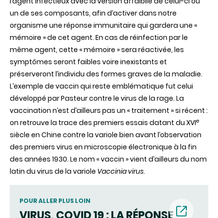
l’agent infectieux avec la version affaiblie de celui-ci ou
un de ses composants, afin d’activer dans notre
organisme une réponse immunitaire qui gardera une «
mémoire » de cet agent. En cas de réinfection par le
même agent, cette « mémoire » sera réactivée, les
symptômes seront faibles voire inexistants et
préserveront l’individu des formes graves de la maladie.
L’exemple de vaccin qui reste emblématique fut celui
développé par Pasteur contre le virus de la rage. La
vaccination n’est d’ailleurs pas un « traitement » si récent :
e
on retrouve la trace des premiers essais datant du XVI
siècle en Chine contre la variole bien avant l’observation
des premiers virus en microscopie électronique à la fin
des années 1930. Le nom « vaccin » vient d’ailleurs du nom
latin du virus de la variole
Vaccinia virus
.
POUR ALLER PLUS LOIN
VIRUS, COVID 19 : LA RÉPONSE