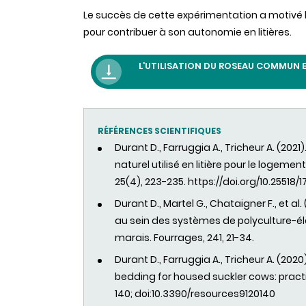
Le succès de cette expérimentation a motivé l
pour contribuer à son autonomie en litières.
L’UTILISATION DU ROSEAU COMMUN E
RÉFÉRENCES
SCIENTIFIQUES
Durant D., Farruggia A., Tricheur A. (202
naturel utilisé en litière pour le logeme
25(4), 223-235.
https://doi.org/10.25518/
Durant D., Martel G., Chataigner F., et
au sein des systèmes de polyculture-él
marais. Fourrages, 241, 21-34.
Durant D., Farruggia A., Tricheur A. (2020
bedding for housed suckler cows: prac
140; doi:10.3390/resources9120140