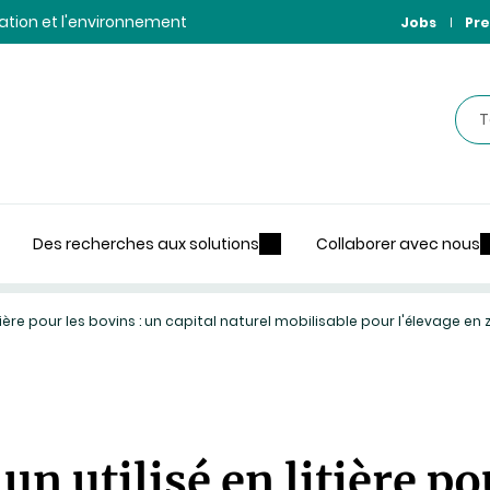
ntation et l'environnement
Jobs
Pre
Rec
Des recherches aux solutions
Collaborer avec nous
ière pour les bovins : un capital naturel mobilisable pour l'élevage e
 utilisé en litière pou