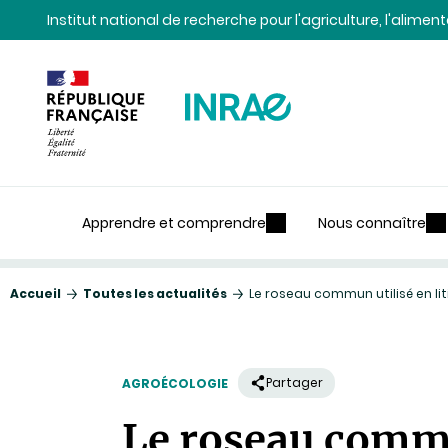
Contenu
Recherche
Navigation
Institut national de recherche pour l'agriculture, l'alime
Apprendre et comprendre
Nous connaître
Accueil
Toutes les actualités
Le roseau commun utilisé en lit
Partager
AGROÉCOLOGIE
Le roseau commun