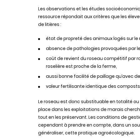
Les observations et les études socioéconomiq
ressource répondait aux critères que les éle
de litières :
état de propreté des animaux logés sur le ro
absence de pathologies provoquées par le
coût de revient du roseau compétitif par rap
roselière est proche de la ferme,
aussi bonne facilité de paillage qu’avec de l
valeur fertilisante identique des composts
Le roseau est donc substituable en totalité ou e
place dans les exploitations de marais chercha
tout en les préservant. Les conditions de gesti
cependant à prendre en compte, dans un souci 
généraliser, cette pratique agroécologique.