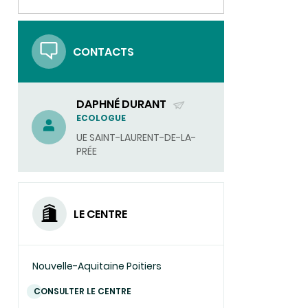
naturel
UN
mobilisable
pour
COURRIEL)
l'élevage
en
CONTACTS
zones
humides
DAPHNÉ DURANT
(ENVOYER
ECOLOGUE
UN
UE SAINT-LAURENT-DE-LA-
COURRIEL)
PRÉE
LE CENTRE
Nouvelle-Aquitaine Poitiers
CONSULTER LE CENTRE