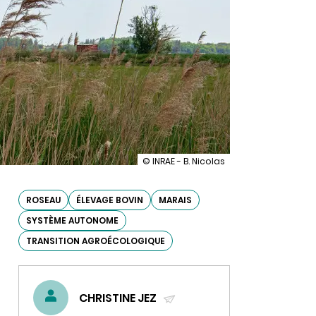
illustration
© INRAE - B. Nicolas
Le
roseau
commun
ROSEAU
ÉLEVAGE BOVIN
MARAIS
utilisé
SYSTÈME AUTONOME
en
litière
TRANSITION AGROÉCOLOGIQUE
pour
les
bovins
:
un
CHRISTINE JEZ
capital
(ENVOYER