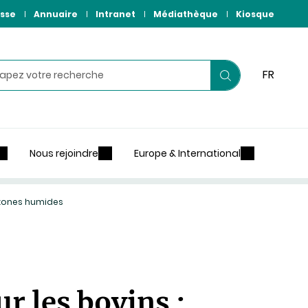
sse
Annuaire
Intranet
Médiathèque
Kiosque
hercher
FR
Lancer
votre
recherche
Nous rejoindre
Europe & International
n zones humides
r les bovins :