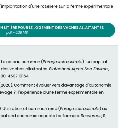
'implantation d'une roselière sur la ferme expérimentale
N LITIÈRE POUR LE LOGEMENT DES VACHES ALLAITANTES
pdf - 6.39 MB
1). Le roseau commun (
Phragmites australis
) : un capital
nt des vaches allaitantes.
Biotechnol. Agron. Soc. Environ.,
1780-4507.19164
 al. (2020). Comment évoluer vers davantage d’autonomie
evage ? : l’expérience d’une ferme expérimentale en
).
Utilization of common reed (
Phragmites australis
) as
tical and economic aspects for farmers.
Resources,
9,