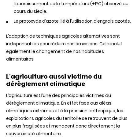
l’accroissement
de
la
température
(+1ºC) observé au
cours du siècle.
Le
protoxyde
d’azote,
lié
à
l’utilisation
d’engrais
azotés.
L’adoption de techniques agricoles alternatives sont
indispensables pour réduire nos émissions.
Cela
inclut
également
le
changement
de
nos
habitudes
alimentaires.
L’agriculture aussi victime du
dérèglement climatique
L’agriculture est l’une des principales victimes du
dérèglement
climatique.
En
effet
face
aux
aléas
climatiques
extrêmes
et
à
la
pression
anthropique, les
exploitations agricoles du territoire se retrouvent de plus
en plus fragilisées et menacent donc directement la
souveraineté
alimentaire.