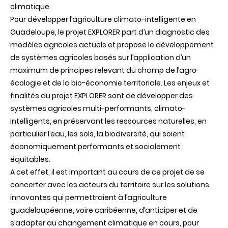
climatique.
Pour développer l’agriculture climato-intelligente en
Guadeloupe, le
projet
EXPLORER
part
d’un
diagnostic
des
modèles
agricoles
actuels
et propose
le
développement
de
systèmes
agricoles
basés
sur
l’application
d’un
maximum de principes relevant du champ de l’agro-
écologie et de
la
bio-économie territoriale.
Les enjeux et
finalités du projet EXPLORER
sont
de
développer
des
systèmes
agricoles
multi-performants,
climato-
intelligents, en préservant les ressources naturelles, en
particulier
l’eau,
les
sols,
la
biodiversité,
qui
soient
économiquement
performants
et socialement
équitables.
A
cet
effet,
il
est
important
au
cours
de
ce
projet
de
se
concerter
avec
les acteurs du territoire sur le
s solutions
innovantes
qui permettraient à l’agriculture
guadeloupéenne, voire caribéenne, d’anticiper et de
s’adapter au changement climatique en cours, pour