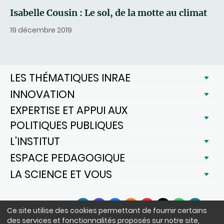
Isabelle Cousin : Le sol, de la motte au climat
19 décembre 2019
LES THÉMATIQUES INRAE
INNOVATION
EXPERTISE ET APPUI AUX
POLITIQUES PUBLIQUES
L'INSTITUT
ESPACE PEDAGOGIQUE
LA SCIENCE ET VOUS
SUIVEZ-NOUS
Ce site utilise des cookies permettant de fournir certains
LinkedIn
Facebook
BlueSky
Instagram
YouTube
X
WhatsApp
Podcast
des services et fonctionnalités proposés sur notre site,