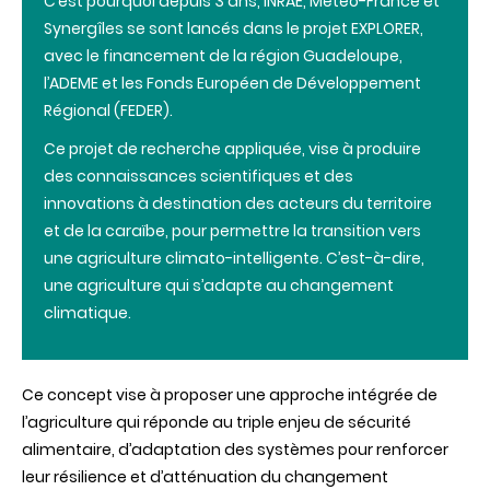
C’est
pourquoi
depuis
3 ans,
INRAE
,
Météo
-France et
Synergîles
se
sont
lancés
dans
le
projet
EXPLORER,
avec
le
financement
de la
région
Guadeloupe,
l’ADEME
et les Fonds
Européen
de
Développement
Régional
(
FEDER
).
Ce
projet
de
recherche
appliquée
,
vise
à
produire
des
connaissances
scientifiques
et
des
innovations
à
destination
des
acteurs
du
territoire
et de la
caraïbe
, pour
permettre
la transition
vers
une
agriculture
clima
to
-
intelligente
.
C’est
-à-dire,
une
agriculture qui
s’adapte
au
changement
climatique
.
Ce
concept
vise
à
proposer
une
approche
intégrée
de
l’agriculture
qui
réponde
au
triple
enjeu
de
sécurité
alimentaire,
d’adaptation
des
systèmes
pour
renforcer
leur
résilience
et
d’atténuation
du
changement