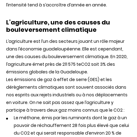
impacts
l’intensité tend à s’accroître d’année en année.
et
quelles
solutions
L’agriculture, une des causes du
?
bouleversement climatique
L’agriculture
est
l’un
des
secteurs
jouant
un
rôle
majeur
dans
l’économie
guadeloupéenne.
Elle
est
cependant,
une
des
causes
du
bouleverse
ment
climatique. En 2020,
l’agriculture émet près de 211 575 teCO2 soit 3% des
émissions globales de la Guadeloupe.
Les émissions de gaz à effet de serre (GES) et les
dérèglements climatiques sont souvent associés dans
nos esprits aux rejets industriels ou
à
nos
déplacements
en
voiture.
On
ne
sait
pas
assez
que
l’agriculture
y
participe à travers deux gaz moins connus que le CO2 :
Le méthane, émis par les ruminants dont le gaz à un
pouvoir de réchauffement 28 fois plus élevé que celui
du CO2 et qui serait
responsable
d’environ
20
%
de