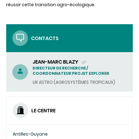
réussir cette transition
agro-écologique.
CONTACTS
JEAN-MARC BLAZY
(ENVOYER
DIRECTEUR DE RECHERCHE /
COORDONNATEUR PROJET EXPLORER
UN
UR ASTRO (AGROSYSTÈMES TROPICAUX)
COURRIEL)
LE CENTRE
Antilles-Guyane