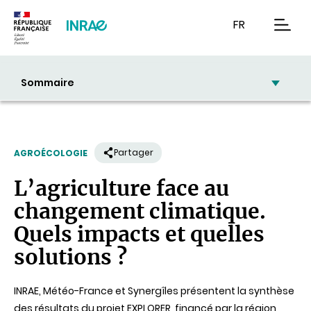
Contenu
Recherche
Navigation
FR
men
Sommaire
Partager
AGROÉCOLOGIE
L’agriculture face au
changement climatique.
Quels impacts et quelles
solutions ?
INRAE, Météo-France et Synergîles présentent la synthèse
des résultats du projet EXPLORER, financé par la région