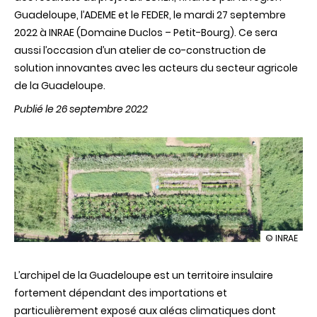
Guadeloupe, l’ADEME et le FEDER, le mardi 27 septembre
2022 à INRAE (Domaine Duclos – Petit-Bourg). Ce sera
aussi l’occasion d’un atelier de co-construction de
solution innovantes avec les acteurs du secteur agricole
de la Guadeloupe.
Publié le 26 septembre 2022
illustration
© INRAE
L’agricultur
face
L’archipel de la Guadeloupe est un territoire insulaire
au
changeme
fortement dépendant des importations et
climatique.
particulièrement exposé aux aléas climatiques
dont
Quels