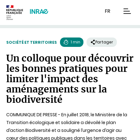
Contenu
Recherche
Navigation
FR
men
1 min
Partager
SOCIÉTÉ ET TERRITOIRES
Temps
Un colloque pour découvrir
de
les bonnes pratiques pour
lecture
limiter l'impact des
aménagements sur la
biodiversité
COMMUNIQUE DE PRESSE - En juillet 2018, le Ministère de la
Transition écologique et solidaire a dévoilé le plan
d’action Biodiversité et a souligné l’urgence d’agir au
cœur des politiques publiques dans les territoires avec