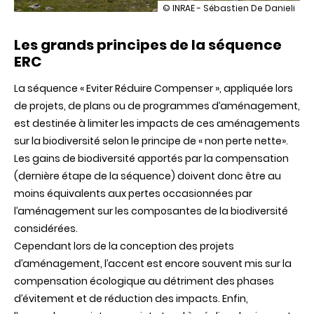
illustration
© INRAE - Sébastien De Danieli
Un
colloque
Les grands principes de la séquence
pour
découvrir
ERC
les
bonnes
La séquence « Eviter Réduire Compenser », appliquée lors
pratiques
pour
de projets, de plans ou de programmes d’aménagement,
limiter
est destinée à limiter les impacts de ces aménagements
l'impact
des
sur la biodiversité selon le principe de « non perte nette».
aménagements
Les gains de biodiversité apportés par la compensation
sur
(dernière étape de la séquence) doivent donc être au
la
biodiversité
moins équivalents aux pertes occasionnées par
l’aménagement sur les composantes de la biodiversité
considérées.
Cependant lors de la conception des projets
d’aménagement, l’accent est encore souvent mis sur la
compensation écologique au détriment des phases
d’évitement et de réduction des impacts. Enfin,