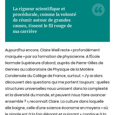
La rigueur scientifique et
procédurale, comme la volonté
de réunir autour de grandes
causes, tissent le fil rouge de
ma carrière
Aujourd’hui encore, Claire Weill reste « profondément
marquée » par sa formation de physicienne. A
l’
É
cole
Normale Supérieure d’abord, auprès de Pierre-Gilles de
Gennes au Laboratoire de Physique de la Matière
Condensée du Collège de France, surtout. « J’y ai alors
découvert des questions qui me portent toujours : quelles
structures universelles nous unissent dans la complexité
et la diversité du monde, et peuvent nous faire avancer
ensemble ?
»,
reconnaît Claire.
La culture dans laquelle
elle baigne, celle d’une science économe en moyens
«
où
le simple est à la fois élégant et puissant
»,
continue à la