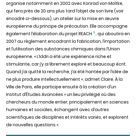
organise notamment en 2002 avec Konrad von Moltke,
qui fera près de 20 ans plus tard l’objet de son livre (voir
encadré ci-dessous), un atelier sur la mise en œuvre
européenne du principe de précaution. Elle accompagne
1
également l’élaboration du projet REACH
, qui aboutira en
2007 au règlement
encadrant la fabrication, l’importation
et l’utilisation des substances chimiques dans l’Union
européenne
. « L’Iddri a été une expérience riche et
stimulante, car j’y ai librement exploré et beaucoup écrit.
Quand j’ai quitté la recherche, j’ai été hantée par l’idée de
ne plus produire intellectuellement », admet Claire. À la
Ville de Paris, elle participe ensuite à la création d’un
Institut
d’
É
tudes
Avancées « un lieu privilégié où des
chercheurs du monde entier, principalement en sciences
humaines et sociales, échangent avec d’autres
scientifiques de disciplines et intérêts variés, et explorent
de nouvelles questions ».