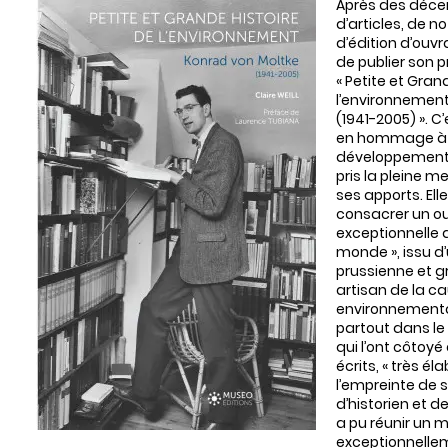
Après des décen
d’articles, de n
d’édition d’ouvr
de publier son p
« Petite et Gran
l’environnement
(1941-2005) ». C’
en hommage à c
développement 
pris la pleine m
ses apports. Ell
consacrer un ou
exceptionnelle 
monde », issu d’
prussienne et g
artisan de la c
environnemental
partout dans l
qui l’ont côtoyé 
écrits, « très él
l’empreinte de 
d’historien et d
a pu réunir un 
exceptionnellem