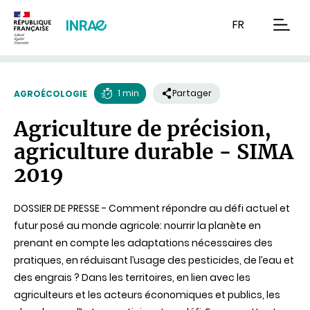
Contenu
Recherche
Navigation
FR
men
1 min
Partager
AGROÉCOLOGIE
Temps
Agriculture de précision,
de
agriculture durable - SIMA
lecture
2019
DOSSIER DE PRESSE - Comment répondre au défi actuel et
futur posé au monde agricole: nourrir la planète en
prenant en compte les adaptations nécessaires des
pratiques, en réduisant l’usage des pesticides, de l’eau et
des engrais ? Dans les territoires, en lien avec les
agriculteurs et les acteurs économiques et publics, les