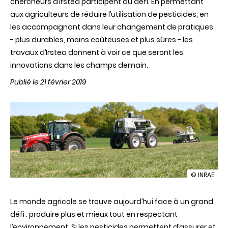
chercheurs d’Irstea participent au défi. En permettant
aux agriculteurs de réduire l’utilisation de pesticides, en
les accompagnant dans leur changement de pratiques
- plus durables, moins coûteuses et plus sûres - les
travaux d’Irstea donnent à voir ce que seront les
innovations dans les champs demain.
Publié le 21 février 2019
illustration
© INRAE
Agriculture
de
Le monde agricole se trouve aujourd’hui face à un grand
précision,
agriculture
défi : produire plus et mieux tout en respectant
durable
l’environnement. Si les pesticides permettent d’assurer et
-