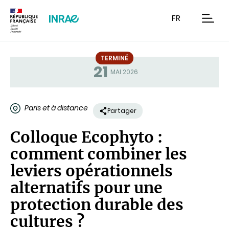
Contenu
Recherche
Navigation
FR
men
TERMINÉ
21
Statut
MAI 2026
Paris et à distance
Partager
Colloque Ecophyto :
comment combiner les
leviers opérationnels
alternatifs pour une
protection durable des
cultures ?