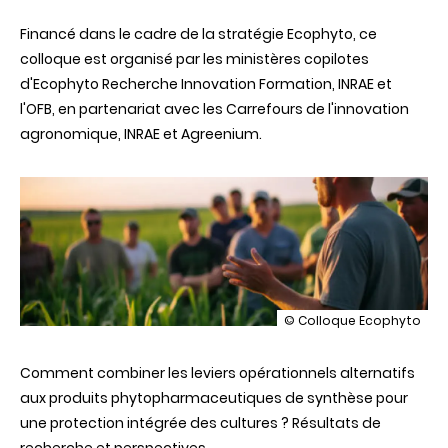
Financé dans le cadre de la stratégie Ecophyto, ce
colloque est organisé par les ministères copilotes
d'Ecophyto Recherche Innovation Formation, INRAE et
l'OFB, en partenariat avec les Carrefours de l'innovation
agronomique, INRAE et Agreenium.
illustration
© Colloque Ecophyto
Colloque
Ecophyto
Comment combiner les leviers opérationnels alternatifs
:
comment
aux produits phytopharmaceutiques de synthèse pour
combiner
une protection intégrée des cultures ? Résultats de
les
leviers
recherche et perspectives.