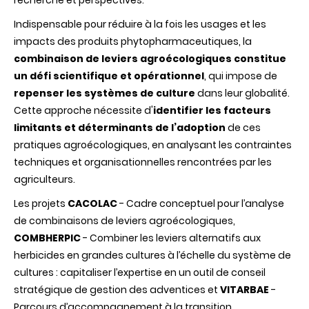
opérationnels
alternatifs
Indispensable pour réduire à la fois les usages et les
pour
impacts des produits phytopharmaceutiques, la
une
protection
combinaison de leviers agroécologiques constitue
durable
un défi scientifique et opérationnel
, qui impose de
des
cultures
repenser les systèmes de culture
dans leur globalité.
?
Cette approche nécessite d'
identifier les facteurs
limitants et déterminants de l’adoption
de ces
pratiques agroécologiques, en analysant les contraintes
techniques et organisationnelles rencontrées par les
agriculteurs.
Les projets
CACOLAC
- Cadre conceptuel pour l’analyse
de combinaisons de leviers agroécologiques,
COMBHERPIC
- Combiner les leviers alternatifs aux
herbicides en grandes cultures à l’échelle du système de
cultures : capitaliser l’expertise en un outil de conseil
stratégique de gestion des adventices et
VITARBAE
-
Parcours d’accompagnement à la transition