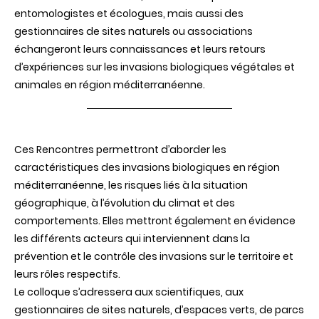
nos
entomologistes et écologues, mais aussi des
arbres
gestionnaires de sites naturels ou associations
en
Méditerran
échangeront leurs connaissances et leurs retours
?
d’expériences sur les invasions biologiques végétales et
4e
Rencontre
animales en région méditerranéenne.
de
Thuret
les
29
et
Ces Rencontres permettront d’aborder les
30
novembre
caractéristiques des invasions biologiques en région
2021,
méditerranéenne, les risques liés à la situation
Antibes
géographique, à l’évolution du climat et des
comportements. Elles mettront également en évidence
les différents acteurs qui interviennent dans la
prévention et le contrôle des invasions sur le territoire et
leurs rôles respectifs.
Le colloque s’adressera aux scientifiques, aux
gestionnaires de sites naturels, d’espaces verts, de parcs