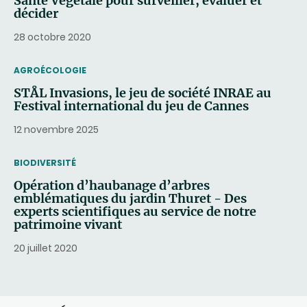
Santé Végétale pour surveiller, évaluer et
décider
28 octobre 2020
THEMATIC
AGROÉCOLOGIE
STÅL Invasions, le jeu de société INRAE au
Festival international du jeu de Cannes
12 novembre 2025
THEMATIC
BIODIVERSITÉ
Opération d’haubanage d’arbres
emblématiques du jardin Thuret - Des
experts scientifiques au service de notre
patrimoine vivant
20 juillet 2020