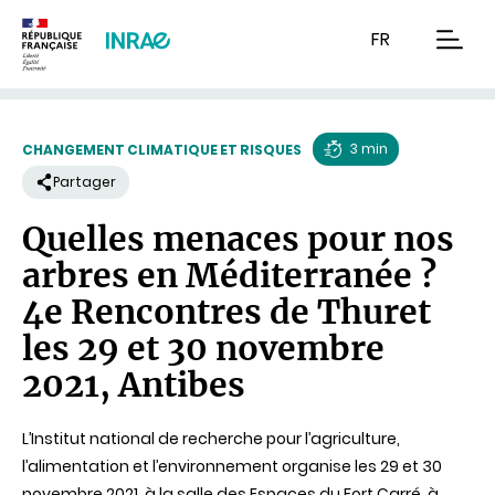
Contenu
Recherche
Navigation
FR
men
3 min
CHANGEMENT CLIMATIQUE ET RISQUES
Temps
Partager
de
Quelles menaces pour nos
lecture
arbres en Méditerranée ?
4e Rencontres de Thuret
les 29 et 30 novembre
2021, Antibes
L’Institut national de recherche pour l’agriculture,
l’alimentation et l’environnement organise les 29 et 30
novembre 2021, à la salle des Espaces du Fort Carré, à