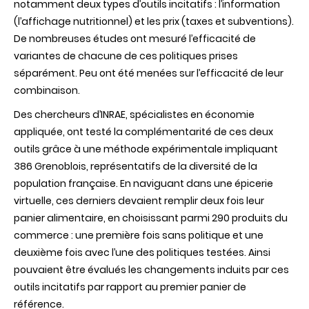
notamment deux types d’outils incitatifs : l’information
rôle
des
(l’affichage nutritionnel) et les prix (taxes et subventions).
politiques
De nombreuses études ont mesuré l’efficacité de
de
prix
variantes de chacune de ces politiques prises
et
séparément. Peu ont été menées sur l’efficacité de leur
de
l’étiquetage
combinaison.
nutritionnel
?
Des chercheurs d’INRAE, spécialistes en économie
appliquée, ont testé la complémentarité de ces deux
outils grâce à une méthode expérimentale impliquant
386 Grenoblois, représentatifs de la diversité de la
population française. En naviguant dans une épicerie
virtuelle, ces derniers devaient remplir deux fois leur
panier alimentaire, en choisissant parmi 290 produits du
commerce : une première fois sans politique et une
deuxième fois avec l’une des politiques testées. Ainsi
pouvaient être évalués les changements induits par ces
outils incitatifs par rapport au premier panier de
référence.