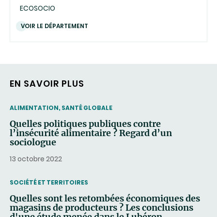
ECOSOCIO
VOIR LE DÉPARTEMENT
EN SAVOIR PLUS
THEMATIC
ALIMENTATION, SANTÉ GLOBALE
Quelles politiques publiques contre
l’insécurité alimentaire ? Regard d’un
sociologue
13 octobre 2022
THEMATIC
SOCIÉTÉ ET TERRITOIRES
Quelles sont les retombées économiques des
magasins de producteurs ? Les conclusions
d'une étude menée dans le Lubéron