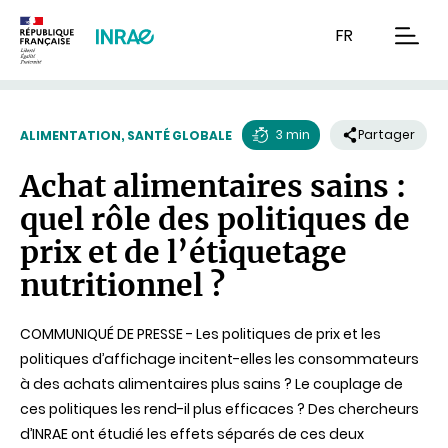
Contenu
Recherche
Navigation
FR
men
3 min
Partager
ALIMENTATION, SANTÉ GLOBALE
Temps
Achat alimentaires sains :
de
quel rôle des politiques de
lecture
prix et de l’étiquetage
nutritionnel ?
COMMUNIQUÉ DE PRESSE - Les politiques de prix et les
politiques d’affichage incitent-elles les consommateurs
à des achats alimentaires plus sains ? Le couplage de
ces politiques les rend-il plus efficaces ? Des chercheurs
d’INRAE ont étudié les effets séparés de ces deux