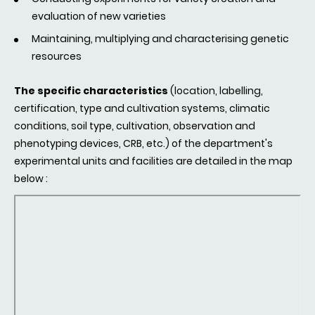
Compétences : agronomie, chimie, écologie,
evaluation of new varieties
écophysiologie, économie, épidémiologie,
génétique, pathologie
Maintaining, multiplying and characterising genetic
BAP
- Plant Biology and Breeding Division
resources
BFP
- Biologie du Fruit et Pathologie
Compétences : chimie, biochimie, biologie
The specific characteristics
(location, labelling,
moléculaire, génétique, génomique,
certification, type and cultivation systems, climatic
métabolomique, physiologie, microbiologie,
conditions, soil type, cultivation, observation and
bioinformatique, modélisation
phenotyping devices, CRB, etc.) of the department's
BioEcoAgro
- Cross-border BioEcoAgro Unit
Compétences : génétique, écophysiologie
experimental units and facilities are detailed in the map
CNRGV
- French Plant Genomic Resources Center
below :
Compétences : génétique, génomique,
bioinformatique
DiaScope
- DiaScope-Melgueil Experimental Unit
EGFV
- Ecophysiology and Functional Genomics
of the Grapevine
Compétences : écophysiologie, physiologie
moléculaire,épigénétique, biochimie,
bioclimatologie, génétique, modélisation
EPGV
- Study of Plant Genome Polymorphism