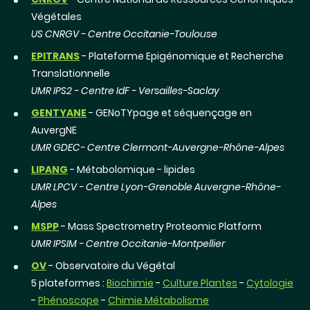
bioinformatique
Végétales
VASSAL
- Vassal Experimental Unit
US CNRGV - Centre Occitanie-Toulouse
EPITRANS
- Plateforme Epigénomique et Recherche
Translationnelle
UMR IPS2 - Centre IdF - Versailles-Saclay
GENTYANE
- GENoTYpage et séquençage en
AuvergNE
UMR GDEC- Centre Clermont-Auvergne-Rhône-Alpes
LIPANG
- Métabolomique - lipides
UMR LPCV - Centre Lyon-Grenoble Auvergne-Rhône-
Alpes
MSPP
- Mass Spectrometry Proteomic Platform
UMR IPSIM - Centre Occitanie-Montpellier
OV
- Observatoire du Végétal
5 plateformes :
Biochimie
-
Culture Plantes
-
Cytologie
-
Phénoscope
-
Chimie Métabolisme