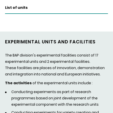
List of units
A2M
- Mediterranean Arboriculture and Market
Gardening
AGAP - Corse
- Genetic Improvement and
Adaptation of Mediterranean and Tropical Plants
Compétences : génétique, génomique, physiologie
EXPERIMENTAL UNITS AND FACILITIES
AGAP Institut
- Genetic Improvement and
Adaptation of Mediterranean and Tropical Plants
The BAP division's experimental facilities consist of 17
Institut
experimental units and 2 experimental facilities.
Compétences : génétique, génomique, physiologie
moléculaire, bioinformatique, sélection,
These facilities are places of innovation, demonstration
modélisation, écophysiologie
and integration into national and European initiatives.
Agroécologie
- Agroécologie
Compétences : agronomie, écologie, biologie,
The activities
of the experimental units include :
physiologie, écophysiologie, génétique,
Conducting experiments as part of research
microbiologie, modélisation
programmes based on joint development of the
APC
- Agroecology and Crop Phenotyping
experimental component with the research units
ARBO
- Arboriculture Experimental Unit
ASTRO
- Tropical AgroSystems
Conducting experiments for variety creation and