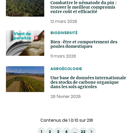
Combattre le nématode du pin :
trouver le meilleur compromis
entre coût et efficacité
12 mars 2026
THEMATIC
BIODIVERSITÉ
Bien-être et comportement des
poules domestiques
11 mars 2026
THEMATIC
AGROÉCOLOGIE
Une base de données internationale
des stocks de carbone organique
dans les sols agricoles
26 février 2026
Contenus de 1 à 10 sur 218
1
2
3
4
...
22