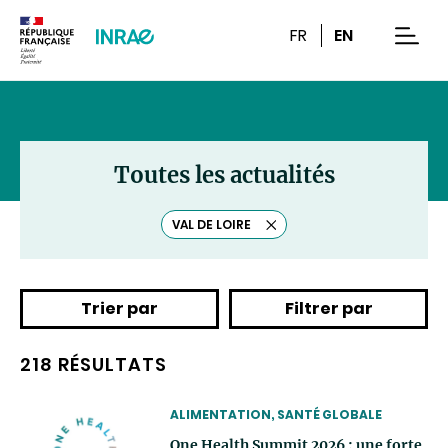
Contenu
Recherche
Navigation
FR
EN
men
Toutes les actualités
VAL DE LOIRE
Effacer
le
tag
Trier par
Filtrer par
218 RÉSULTATS
THEMATIC
ALIMENTATION, SANTÉ GLOBALE
One Health Summit 2026 : une forte