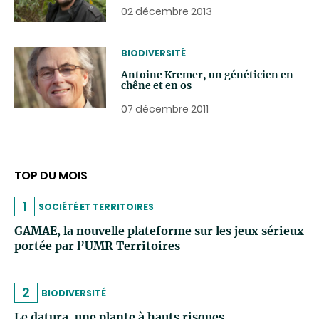
02 décembre 2013
THEMATIC
BIODIVERSITÉ
Antoine Kremer, un généticien en
chêne et en os
07 décembre 2011
TOP DU MOIS
1
SOCIÉTÉ ET TERRITOIRES
GAMAE, la nouvelle plateforme sur les jeux sérieux
portée par l’UMR Territoires
2
BIODIVERSITÉ
Le datura, une plante à hauts risques