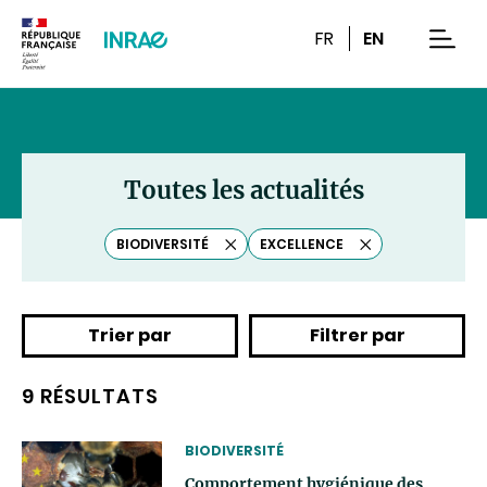
Contenu
Recherche
Navigation
FR
EN
men
Toutes les actualités
BIODIVERSITÉ
EXCELLENCE
Effacer
Effacer
le
le
tag
tag
Trier par
Filtrer par
9 RÉSULTATS
THEMATIC
BIODIVERSITÉ
Comportement hygiénique des