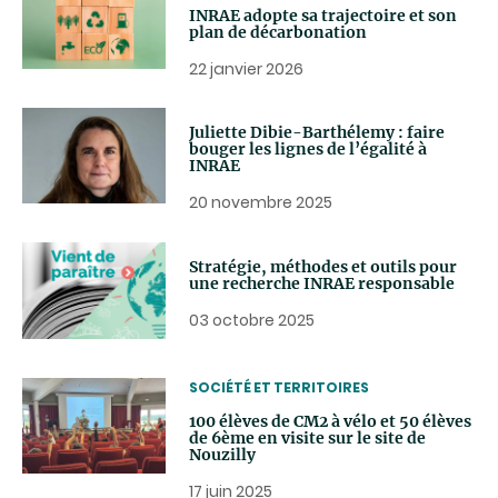
INRAE adopte sa trajectoire et son
plan de décarbonation
22 janvier 2026
Juliette Dibie-Barthélemy : faire
bouger les lignes de l’égalité à
INRAE
20 novembre 2025
Stratégie, méthodes et outils pour
une recherche INRAE responsable
03 octobre 2025
THEMATIC
SOCIÉTÉ ET TERRITOIRES
100 élèves de CM2 à vélo et 50 élèves
de 6ème en visite sur le site de
Nouzilly
17 juin 2025