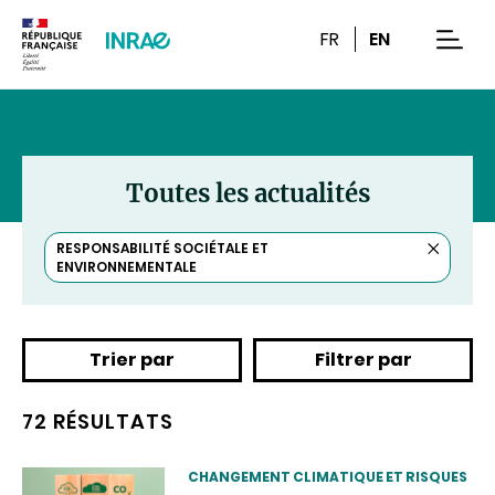
Contenu
Recherche
Navigation
FR
EN
men
Toutes les actualités
RESPONSABILITÉ SOCIÉTALE ET
Effacer
ENVIRONNEMENTALE
le
tag
Trier par
Filtrer par
72 RÉSULTATS
THEMATIC
CHANGEMENT CLIMATIQUE ET RISQUES