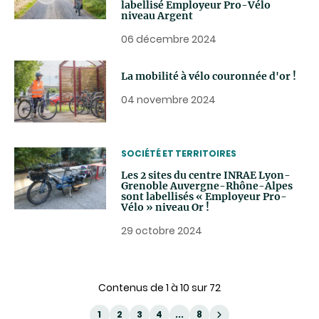
labellisé Employeur Pro-Vélo
niveau Argent
06 décembre 2024
La mobilité à vélo couronnée d'or !
04 novembre 2024
THEMATIC
SOCIÉTÉ ET TERRITOIRES
Les 2 sites du centre INRAE Lyon-
Grenoble Auvergne-Rhône-Alpes
sont labellisés « Employeur Pro-
Vélo » niveau Or !
29 octobre 2024
Contenus de 1 à 10 sur 72
1
2
3
4
...
8